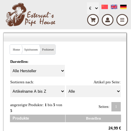
Home
Spirituosen
Probierset
Darstellen:
Sortieren nach:
Artikel pro Seite:
angezeigte Produkte:
1
bis
5
von
Seiten:
1
5
Produkte
Bestellen
24,99 €