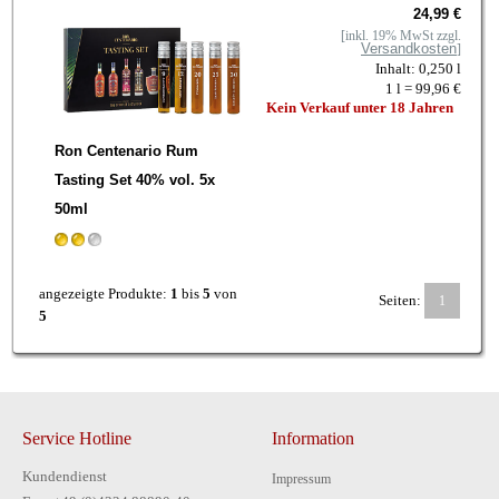
24,99 €
[inkl. 19% MwSt zzgl.
Versandkosten
]
Inhalt: 0,250 l
1 l = 99,96 €
Kein Verkauf unter 18 Jahren
Ron Centenario Rum
Tasting Set 40% vol. 5x
50ml
angezeigte Produkte:
1
bis
5
von
Seiten:
1
5
Service Hotline
Information
Kundendienst
Impressum