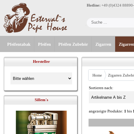
Hotline:
+49 (0)4324 88890
Pfeifentabak
Pfeifen
Pfeifen Zubehör
Zigarren
Zigarre
Hersteller
Home
Zigarren Zubeh
Sortieren nach:
Sillem´s
angezeigte Produkte:
1
bis