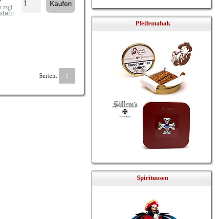
 zzgl.
sten
]
Pfeifentabak
Seiten:
1
Spirituosen