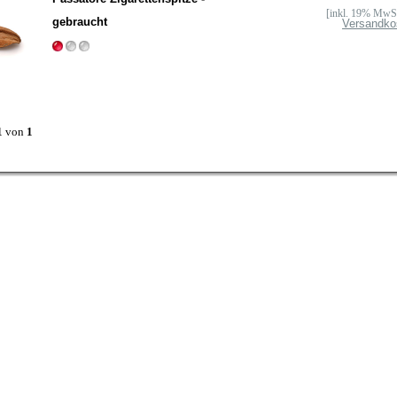
[inkl. 19% MwSt
gebraucht
Versandko
1
von
1