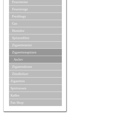
Feuersteine
Feuerzeuge
Freshbags
Gas
Humidor
Spitzenfilter
Zigarettenetui
Zigarettenspitzen
Archiv
Zigarrendosen
Zündhölzer
Zigaretten
Spirituosen
Kaffee
Fan Shop