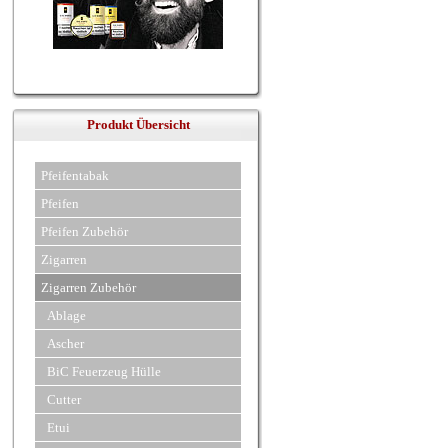
Produkt Übersicht
Pfeifentabak
Pfeifen
Pfeifen Zubehör
Zigarren
Zigarren Zubehör
Ablage
Ascher
BiC Feuerzeug Hülle
Cutter
Etui