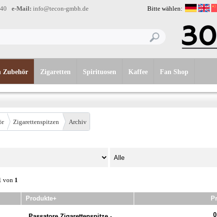
-40
e-Mail:
info@tecon-gmbh.de
Bitte wählen:
n Zubehör
Zigaretten
Spirituosen
Kaffee
Fan Shop
ör
Zigarettenspitzen
Archiv
1
von
1
Produkte+
Pr
0
Passatore Zigarettenspitze -