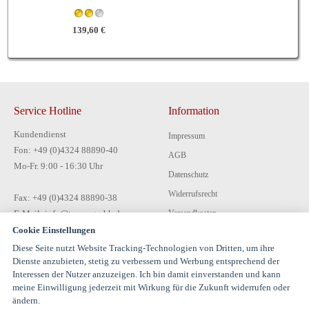
139,60 €
Service Hotline
Information
Kundendienst
Impressum
Fon: +49 (0)4324 88890-40
AGB
Mo-Fr. 9:00 - 16:30 Uhr
Datenschutz
Widerrufsrecht
Fax: +49 (0)4324 88890-38
E-Mail: info@tecon-gmbh.de
Versandkosten
Cookie Einstellungen
Zahlungsarten
Diese Seite nutzt Website Tracking-Technologien von Dritten, um ihre
Kontakt
Dienste anzubieten, stetig zu verbessern und Werbung entsprechend der
Interessen der Nutzer anzuzeigen. Ich bin damit einverstanden und kann
meine Einwilligung jederzeit mit Wirkung für die Zukunft widerrufen oder
ändern.