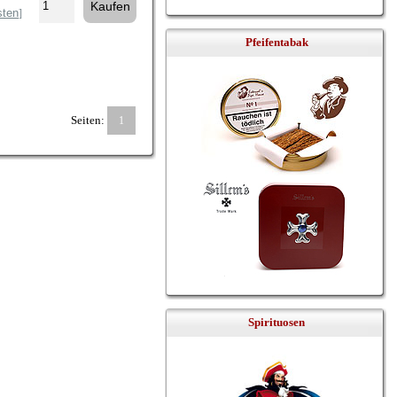
sten
]
Pfeifentabak
Seiten:
1
Spirituosen