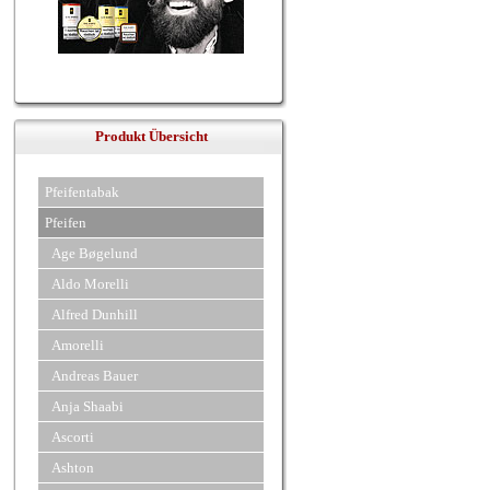
Produkt Übersicht
Pfeifentabak
Pfeifen
Age Bøgelund
Aldo Morelli
Alfred Dunhill
Amorelli
Andreas Bauer
Anja Shaabi
Ascorti
Ashton