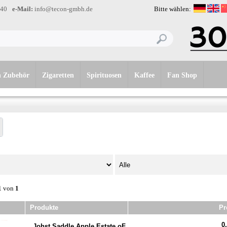
-40
e-Mail:
info@tecon-gmbh.de
Bitte wählen:
n Zubehör
Zigaretten
Spirituosen
Kaffee
Fan Shop
1
von
1
Produkte
Pr
0,
Johst Saddle Apple Estate oF