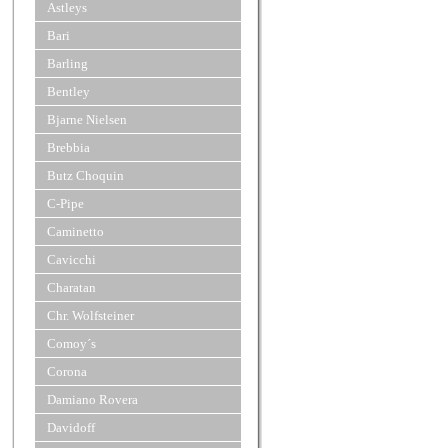
Astleys
Bari
Barling
Bentley
Bjarne Nielsen
Brebbia
Butz Choquin
C-Pipe
Caminetto
Cavicchi
Charatan
Chr. Wolfsteiner
Comoy´s
Corona
Damiano Rovera
Davidoff