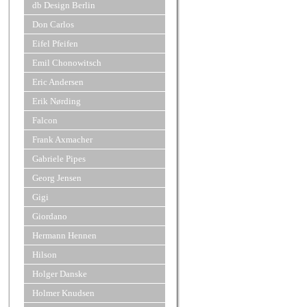
db Design Berlin
Don Carlos
Eifel Pfeifen
Emil Chonowitsch
Eric Andersen
Erik Nørding
Falcon
Frank Axmacher
Gabriele Pipes
Georg Jensen
Gigi
Giordano
Hermann Hennen
Hilson
Holger Danske
Holmer Knudsen