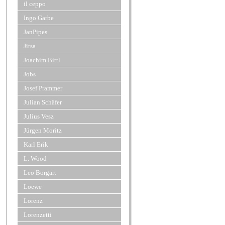
il ceppo
Ingo Garbe
JanPipes
Jirsa
Joachim Bittl
Jobs
Josef Prammer
Julian Schäfer
Julius Vesz
Jürgen Moritz
Karl Erik
L. Wood
Leo Borgart
Loewe
Lorenz
Lorenzetti