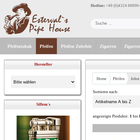
Hotline:
+49 (0)4324 88890
Pfeifentabak
Pfeifen
Pfeifen Zubehör
Zigarren
Zigarre
Hersteller
Home
Pfeifen
Johst
Sortieren nach:
Sillem´s
angezeigte Produkte:
1
bis