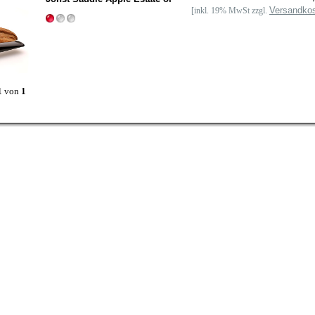
Versandko
[inkl. 19% MwSt zzgl.
1
von
1