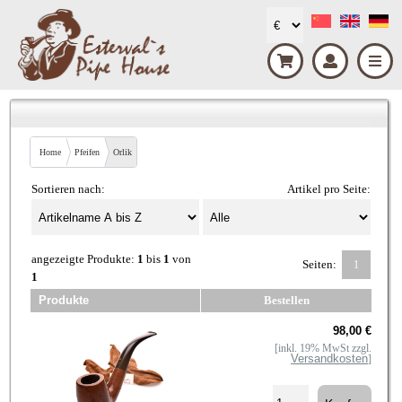
Home
Pfeifen
Orlik
Sortieren nach:
Artikel pro Seite:
angezeigte Produkte:
1
bis
1
von
Seiten:
1
1
Produkte
Bestellen
98,00 €
[inkl. 19% MwSt zzgl.
Versandkosten
]