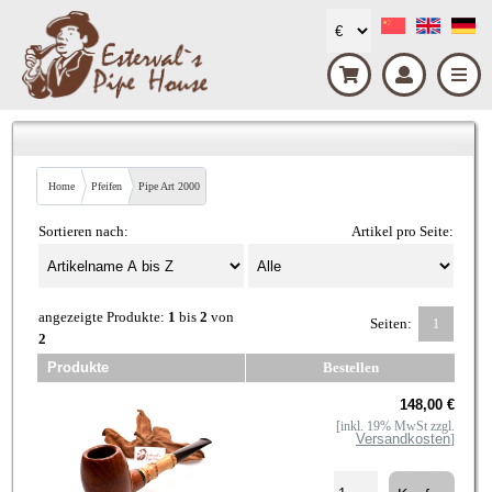
Home
Pfeifen
Pipe Art 2000
Sortieren nach:
Artikel pro Seite:
angezeigte Produkte:
1
bis
2
von
Seiten:
1
2
Produkte
Bestellen
148,00 €
[inkl. 19% MwSt zzgl.
Versandkosten
]