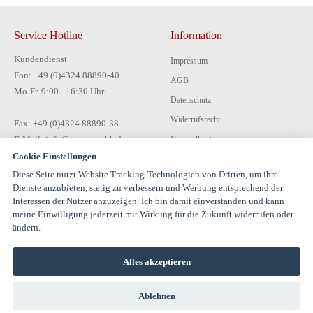
Service Hotline
Information
Kundendienst
Impressum
Fon: +49 (0)4324 88890-40
AGB
Mo-Fr. 9:00 - 16:30 Uhr
Datenschutz
Widerrufsrecht
Fax: +49 (0)4324 88890-38
E-Mail: info@tecon-gmbh.de
Versandkosten
Cookie Einstellungen
Zahlungsarten
Diese Seite nutzt Website Tracking-Technologien von Dritten, um ihre
Kontakt
Dienste anzubieten, stetig zu verbessern und Werbung entsprechend der
Interessen der Nutzer anzuzeigen. Ich bin damit einverstanden und kann
meine Einwilligung jederzeit mit Wirkung für die Zukunft widerrufen oder
ändern.
Alles akzeptieren
© 1994-2026 TECON GmbH - All rights reserved |
Ablehnen
info@estervalspipehouse.de