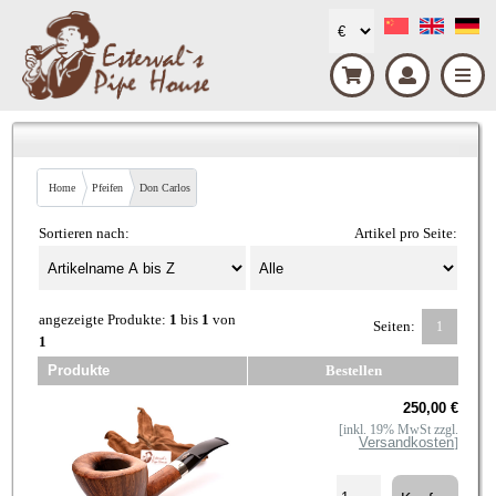
Home
Pfeifen
Don Carlos
Sortieren nach:
Artikel pro Seite:
angezeigte Produkte:
1
bis
1
von
Seiten:
1
1
Produkte
Bestellen
250,00 €
[inkl. 19% MwSt zzgl.
Versandkosten
]