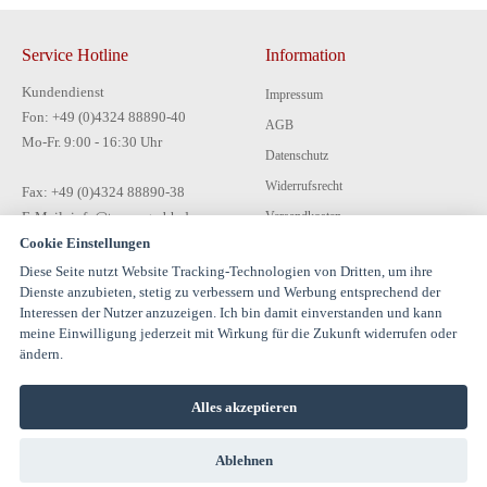
Service Hotline
Information
Kundendienst
Impressum
Fon: +49 (0)4324 88890-40
AGB
Mo-Fr. 9:00 - 16:30 Uhr
Datenschutz
Widerrufsrecht
Fax: +49 (0)4324 88890-38
E-Mail: info@tecon-gmbh.de
Versandkosten
Cookie Einstellungen
Zahlungsarten
Diese Seite nutzt Website Tracking-Technologien von Dritten, um ihre
Kontakt
Dienste anzubieten, stetig zu verbessern und Werbung entsprechend der
Interessen der Nutzer anzuzeigen. Ich bin damit einverstanden und kann
meine Einwilligung jederzeit mit Wirkung für die Zukunft widerrufen oder
ändern.
Alles akzeptieren
© 1994-2026 TECON GmbH - All rights reserved |
Ablehnen
info@estervalspipehouse.de