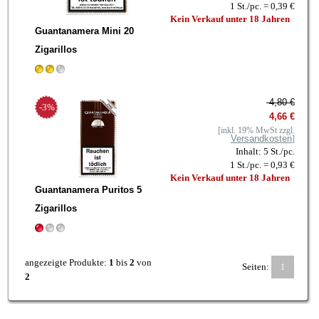
1 St./pc. = 0,39 €
Kein Verkauf unter 18 Jahren
Guantanamera Mini 20
Zigarillos
4,80 €
-3%
4,66 €
[inkl. 19% MwSt zzgl.
Versandkosten
]
Inhalt: 5 St./pc.
1 St./pc. = 0,93 €
Kein Verkauf unter 18 Jahren
Guantanamera Puritos 5
Zigarillos
angezeigte Produkte:
1
bis
2
von
Seiten:
1
2