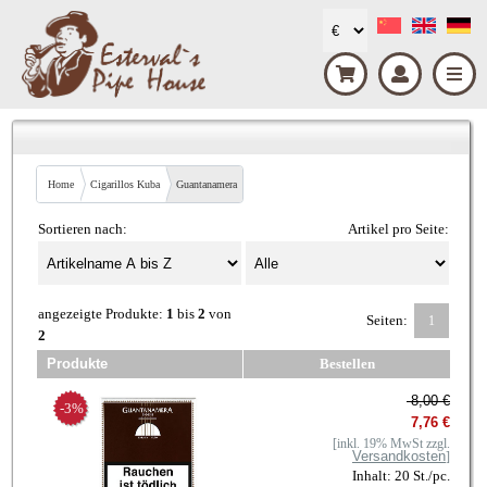
Home
Cigarillos Kuba
Guantanamera
Sortieren nach:
Artikel pro Seite:
angezeigte Produkte:
1
bis
2
von
Seiten:
1
2
Produkte
Bestellen
8,00 €
-3%
7,76 €
[inkl. 19% MwSt zzgl.
Versandkosten
]
Inhalt: 20 St./pc.