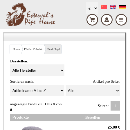
Home
Pfeifen Zubehör
Tabak Topf
Darstellen:
Sortieren nach:
Artikel pro Seite:
angezeigte Produkte:
1
bis
8
von
Seiten:
1
8
Produkte
Bestellen
25,00 €