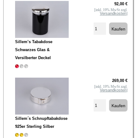
92,00 €
[inkl. 19% MwSt zzgl.
Versandkosten
]
Sillem’s Tabakdose
Schwarzes Glas &
Versilberter Deckel
269,00 €
[inkl. 19% MwSt zzgl.
Versandkosten
]
Sillem´s Schnupftabakdose
925er Sterling Silber