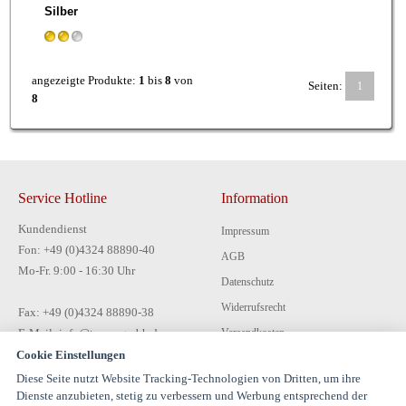
Silber
angezeigte Produkte:
1
bis
8
von
Seiten:
1
8
Service Hotline
Information
Kundendienst
Impressum
Fon: +49 (0)4324 88890-40
AGB
Mo-Fr. 9:00 - 16:30 Uhr
Datenschutz
Widerrufsrecht
Fax: +49 (0)4324 88890-38
E-Mail: info@tecon-gmbh.de
Versandkosten
Cookie Einstellungen
Zahlungsarten
Diese Seite nutzt Website Tracking-Technologien von Dritten, um ihre
Kontakt
Dienste anzubieten, stetig zu verbessern und Werbung entsprechend der