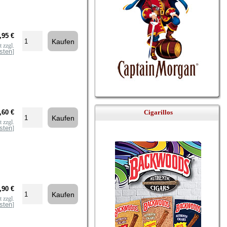
,95 €
 zzgl.
sten
]
,60 €
Cigarillos
 zzgl.
sten
]
,90 €
 zzgl.
sten
]