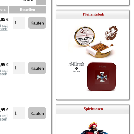
1
eis
Bestellen
Pfeifentabak
,95 €
 zzgl.
sten
]
,95 €
 zzgl.
sten
]
Spirituosen
,95 €
 zzgl.
sten
]