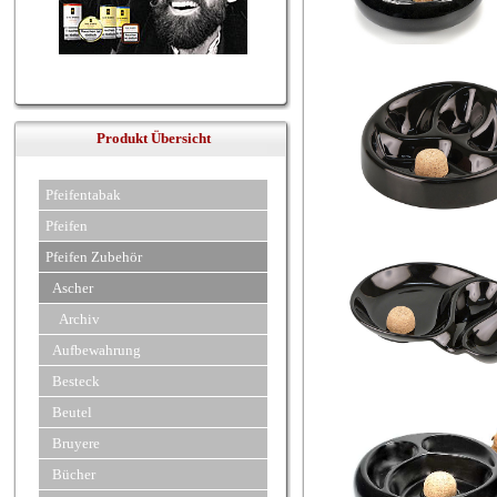
Produkt Übersicht
Pfeifentabak
Pfeifen
Pfeifen Zubehör
Ascher
Archiv
Aufbewahrung
Besteck
Beutel
Bruyere
Bücher