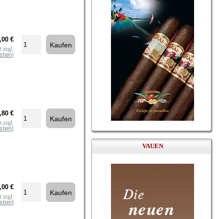
,00 €
 zzgl.
sten
]
,80 €
 zzgl.
sten
]
VAUEN
,00 €
 zzgl.
sten
]