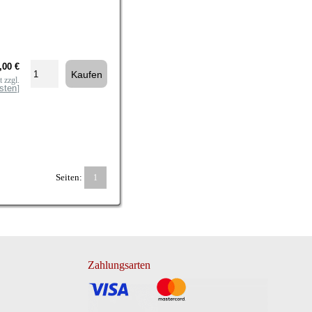
,00 €
 zzgl.
sten
]
Seiten:
1
Zahlungsarten