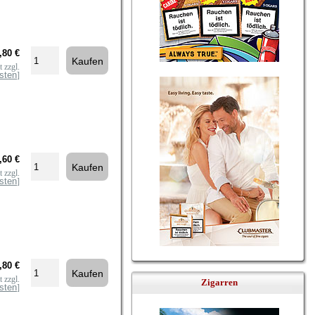
,80 €
 zzgl.
sten
]
,60 €
 zzgl.
sten
]
,80 €
 zzgl.
Zigarren
sten
]