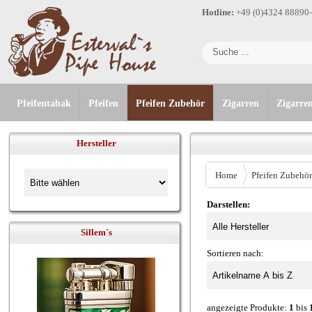
Hotline:
+49 (0)4324 88890
Pfeifentabak
Pfeifen
Pfeifen Zubehör
Zigarren
Zigarre
Hersteller
Home
Pfeifen Zubehör
Darstellen:
Sillem´s
Sortieren nach:
angezeigte Produkte:
1
bis