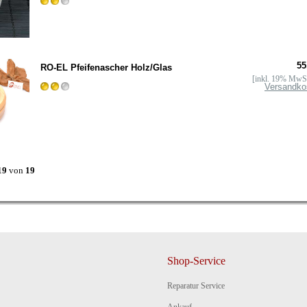
55
RO-EL Pfeifenascher Holz/Glas
[inkl. 19% MwSt
Versandko
19
von
19
Shop-Service
Reparatur Service