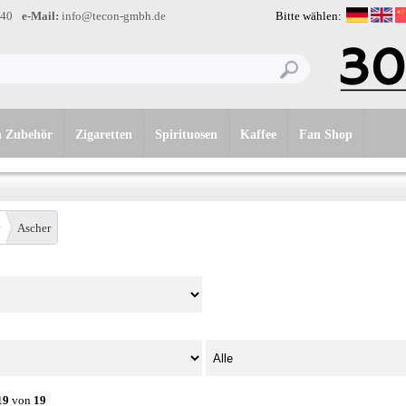
-40
e-Mail:
info@tecon-gmbh.de
Bitte wählen:
n Zubehör
Zigaretten
Spirituosen
Kaffee
Fan Shop
Ascher
19
von
19