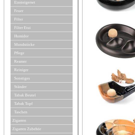
Einsteigerset
Feuer
Filter
Filter Etui
Humidor
Mundstücke
Pflege
Reamer
Reiniger
Sonstiges
Ständer
Tabak Beutel
Tabak Topf
Taschen
Zigarren
Zigarren Zubehör