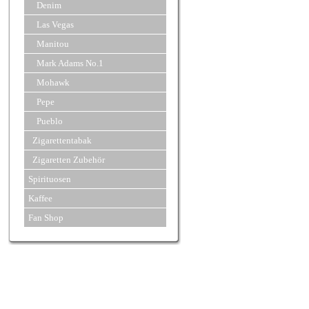
Denim
Las Vegas
Manitou
Mark Adams No.1
Mohawk
Pepe
Pueblo
Zigarettentabak
Zigaretten Zubehör
Spirituosen
Kaffee
Fan Shop