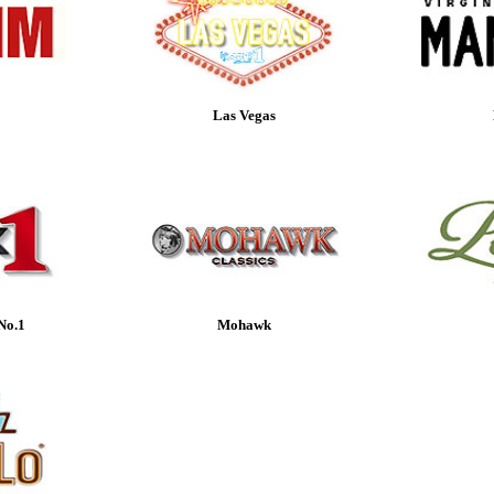
Las Vegas
No.1
Mohawk