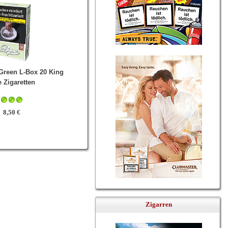
Green L-Box 20 King
e Zigaretten
8,50 €
Zigarren