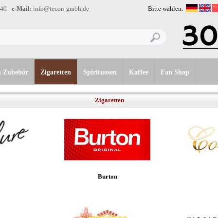
-40
e-Mail:
info@tecon-gmbh.de
Bitte wählen:
n Zubehör
Zigaretten
Spirituosen
Kaffee
Fan Shop
Zigaretten
Burton