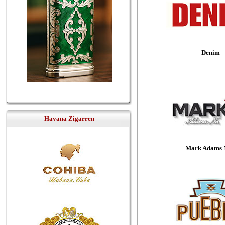
Denim
Havana Zigarren
Mark Adams 