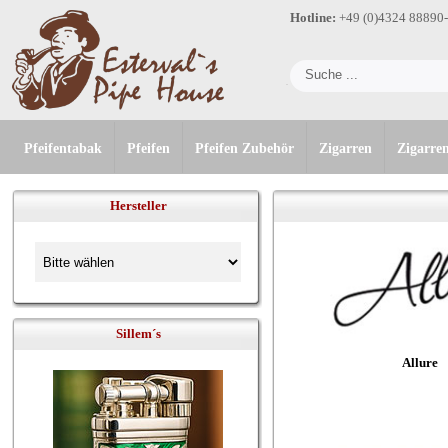
Hotline:
+49 (0)4324 88890
Pfeifentabak
Pfeifen
Pfeifen Zubehör
Zigarren
Zigarre
Hersteller
Sillem´s
Allure