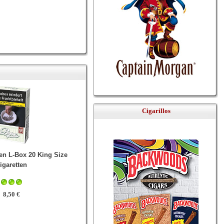
Cigarillos
en L-Box 20 King Size
igaretten
8,50 €