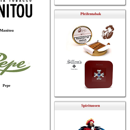
Pfeifentabak
Manitou
Pepe
Spirituosen