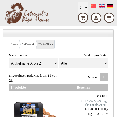
Home
Pfeifentabak
Pfeifen Timm
Sortieren nach:
Artikel pro Seite:
angezeigte Produkte:
1
bis
21
von
Seiten:
1
21
Produkte
Bestellen
23,10 €
[inkl. 19% MwSt zzgl.
Versandkosten
]
Inhalt: 0,100 Kg
1 Kg = 231,00 €