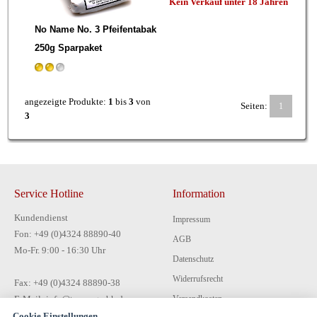
Kein Verkauf unter 18 Jahren
No Name No. 3 Pfeifentabak
250g Sparpaket
angezeigte Produkte:
1
bis
3
von
Seiten:
1
3
Service Hotline
Information
Kundendienst
Impressum
Fon: +49 (0)4324 88890-40
AGB
Mo-Fr. 9:00 - 16:30 Uhr
Datenschutz
Widerrufsrecht
Fax: +49 (0)4324 88890-38
E-Mail: info@tecon-gmbh.de
Versandkosten
Cookie Einstellungen