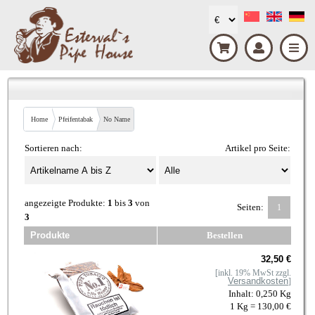
Home
Pfeifentabak
No Name
Sortieren nach:
Artikel pro Seite:
angezeigte Produkte:
1
bis
3
von
Seiten:
1
3
Produkte
Bestellen
32,50 €
[inkl. 19% MwSt zzgl.
Versandkosten
]
Inhalt: 0,250 Kg
1 Kg = 130,00 €