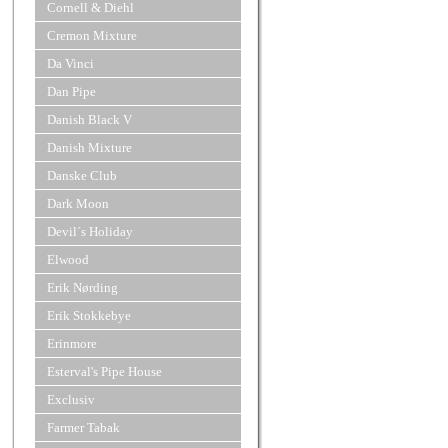
Cornell & Diehl
Cremon Mixture
Da Vinci
Dan Pipe
Danish Black V
Danish Mixture
Danske Club
Dark Moon
Devil´s Holiday
Elwood
Erik Nørding
Erik Stokkebye
Erinmore
Esterval's Pipe House
Exclusiv
Farmer Tabak