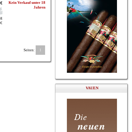
Kein Verkauf unter 18
 €
Jahren
l.
n
]
Kg
 €
Seiten:
1
VAUEN