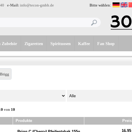
-40
e-Mail:
info@tecon-gmbh.de
Bitte wählen:
n Zubehör
Zigaretten
Spirituosen
Kaffee
Fan Shop
Brigg
10
von
10
Produkte
Preis
16,95
Brigg C (Cherry) Pfeifentabak 155g