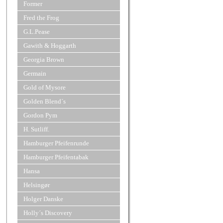
Former
Fred the Frog
G.L.Pease
Gawith & Hoggarth
Georgia Brown
Germain
Gold of Mysore
Golden Blend´s
Gordon Pym
H. Sutliff.
Hamburger Pfeifenrunde
Hamburger Pfeifentabak
Hansa
Helsingør
Holger Danske
Holly´s Discovery