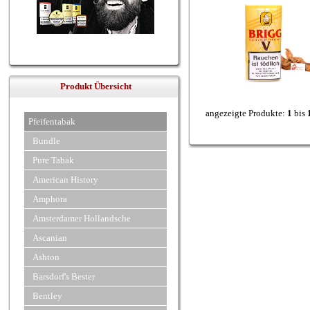
Produkt Übersicht
angezeigte Produkte:
1
bis
Pfeifentabak
Bundle
Pure Tabak
American History
Amphora
Amsterdamer Hollandsche
Ascanian
Ashton
Barsdorf's Bester
Bentley