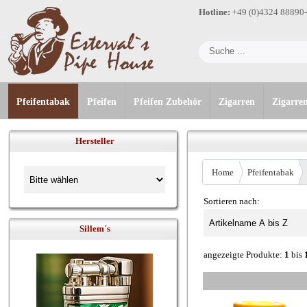
Hotline:
+49 (0)4324 88890
Pfeifentabak
Pfeifen
Pfeifen Zubehör
Zigarren
Zigarre
Hersteller
Home
Pfeifentabak
Sortieren nach:
Sillem´s
angezeigte Produkte:
1
bis