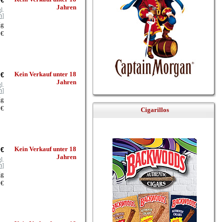
 €
Jahren
l.
n
]
Kg
 €
Kein Verkauf unter 18
 €
Jahren
l.
n
]
Kg
 €
Cigarillos
Kein Verkauf unter 18
 €
Jahren
l.
n
]
Kg
 €