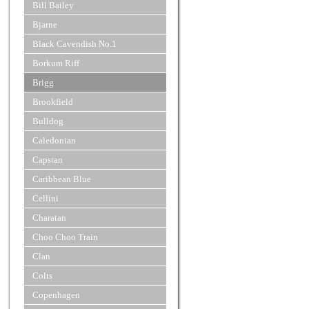
Bill Bailey
Bjarne
Black Cavendish No.1
Borkum Riff
Brigg
Brookfield
Bulldog
Caledonian
Capstan
Caribbean Blue
Cellini
Charatan
Choo Choo Train
Clan
Colts
Copenhagen