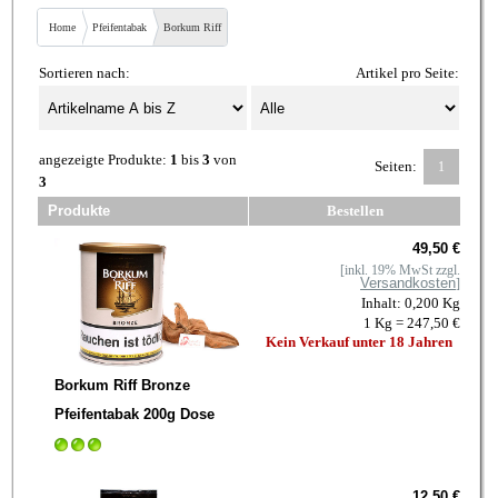
Home
Pfeifentabak
Borkum Riff
Sortieren nach:
Artikel pro Seite:
angezeigte Produkte:
1
bis
3
von
Seiten:
1
3
Produkte
Bestellen
49,50 €
[inkl. 19% MwSt zzgl.
Versandkosten
]
Inhalt: 0,200 Kg
1 Kg = 247,50 €
Kein Verkauf unter 18 Jahren
Borkum Riff Bronze
Pfeifentabak 200g Dose
12,50 €