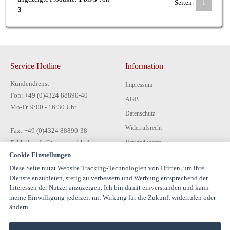
Seiten:
1
3
Service Hotline
Information
Kundendienst
Impressum
Fon: +49 (0)4324 88890-40
AGB
Mo-Fr. 9:00 - 16:30 Uhr
Datenschutz
Widerrufsrecht
Fax: +49 (0)4324 88890-38
E-Mail: info@tecon-gmbh.de
Versandkosten
Cookie Einstellungen
Zahlungsarten
Diese Seite nutzt Website Tracking-Technologien von Dritten, um ihre
Kontakt
Dienste anzubieten, stetig zu verbessern und Werbung entsprechend der
Interessen der Nutzer anzuzeigen. Ich bin damit einverstanden und kann
meine Einwilligung jederzeit mit Wirkung für die Zukunft widerrufen oder
ändern.