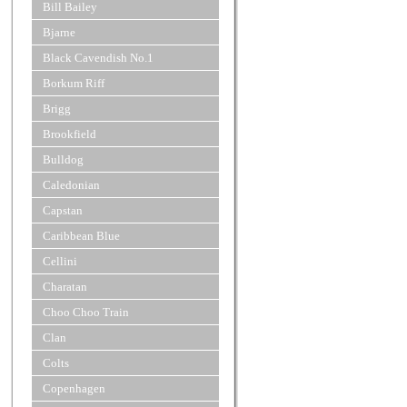
Bill Bailey
Bjarne
Black Cavendish No.1
Borkum Riff
Brigg
Brookfield
Bulldog
Caledonian
Capstan
Caribbean Blue
Cellini
Charatan
Choo Choo Train
Clan
Colts
Copenhagen