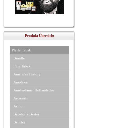
Produkt Übersicht
Pfeifentabak
Bundle
Pure Tabak
American History
Amphora
Amsterdamer Hollandsche
Ascanian
Ashton
Barsdorf's Bester
Bentley