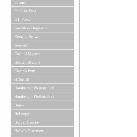
Former
Fred the Frog
G.L.Pease
Gawith & Hoggarth
Georgia Brown
Germain
Gold of Mysore
Golden Blend´s
Gordon Pym
H. Sutliff.
Hamburger Pfeifenrunde
Hamburger Pfeifentabak
Hansa
Helsingør
Holger Danske
Holly´s Discovery