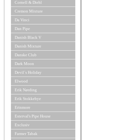
Cornell & Diehl
Cremon Mixture
Da Vinci
Dan Pipe
Danish Black V
Danish Mixture
Danske Club
Dark Moon
Devil´s Holiday
Elwood
Erik Nørding
Erik Stokkebye
Erinmore
Esterval's Pipe House
Exclusiv
Farmer Tabak