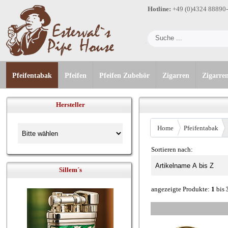
Hotline:
+49 (0)4324 88890
Pfeifentabak
Pfeifen
Pfeifen Zubehör
Zigarren
Zigarre
Hersteller
Home
Pfeifentabak
Sortieren nach:
Sillem´s
angezeigte Produkte:
1
bis