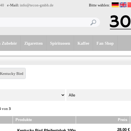
-40
e-Mail:
info@tecon-gmbh.de
Bitte wählen:
n Zubehör
Zigaretten
Spirituosen
Kaffee
Fan Shop
Kentucky Bird
3
von
3
Produkte
Preis
28,00 €
Kentucky Bird Pfeifentabak 100g