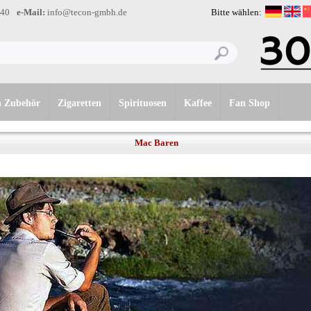
-40
e-Mail:
info@tecon-gmbh.de
Bitte wählen:
n Zubehör
Zigaretten
Spirituosen
Kaffee
Fan Shop
Mac Baren