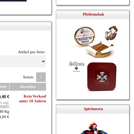
Pfeifentabak
Artikel pro Seite:
Seiten:
1
reis
Bestellen
Kein Verkauf
,40 €
unter 18 Jahren
t zzgl.
osten
]
Spirituosen
040 Kg
0,00 €