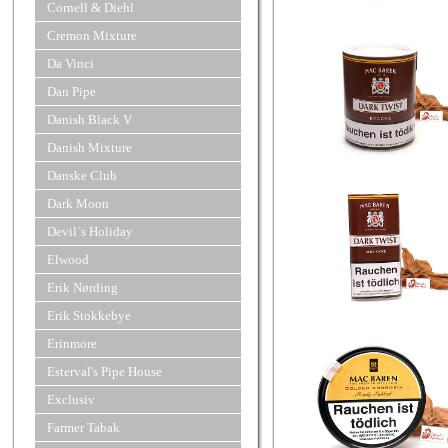
Cornell & Diehl
Cremon Mixture
Da Vinci
Dan Pipe
Danish Black V
Danish Mixture
Danske Club
Dark Moon
Devil´s Holiday
Elwood
Erik Nørding
Erik Stokkebye
Erinmore
Esterval's Pipe House
Exclusiv
Farmer Tabak