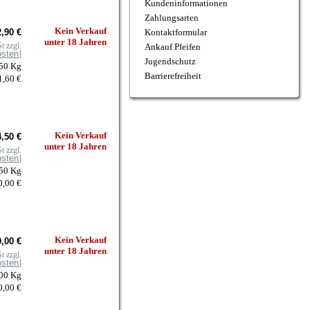
Kundeninformationen
Zahlungsarten
Kein Verkauf
,90 €
Kontaktformular
unter 18 Jahren
t zzgl.
Ankauf Pfeifen
osten
]
Jugendschutz
250 Kg
Barrierefreiheit
1,60 €
Kein Verkauf
,50 €
unter 18 Jahren
t zzgl.
osten
]
050 Kg
0,00 €
Kein Verkauf
,00 €
unter 18 Jahren
t zzgl.
osten
]
100 Kg
0,00 €