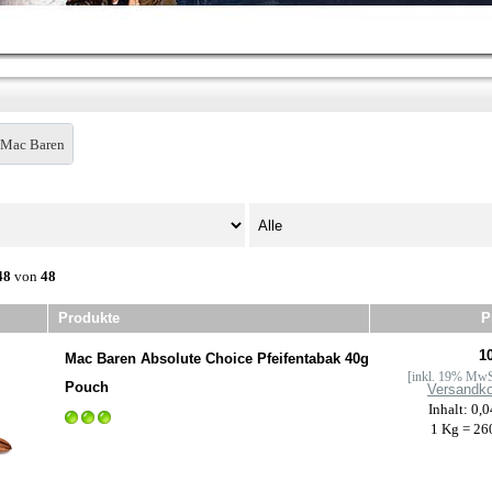
Mac Baren
48
von
48
Produkte
P
10
Mac Baren Absolute Choice Pfeifentabak 40g
[inkl. 19% MwS
Pouch
Versandk
Inhalt: 0,
1 Kg = 26