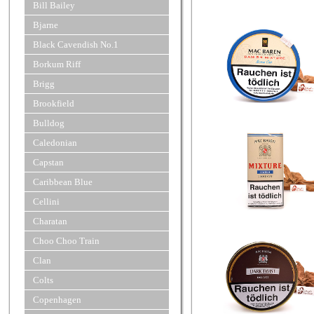
Bill Bailey
Bjarne
Black Cavendish No.1
Borkum Riff
Brigg
Brookfield
Bulldog
Caledonian
Capstan
Caribbean Blue
Cellini
Charatan
Choo Choo Train
Clan
Colts
Copenhagen