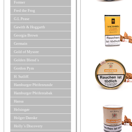
Former
Fred the Frog
G.L.Pease
Gawith & Hoggarth
Georgia Brown
Germain
Gold of Mysore
Golden Blend´s
Gordon Pym
H. Sutliff.
Hamburger Pfeifenrunde
Hamburger Pfeifentabak
Hansa
Helsingør
Holger Danske
Holly´s Discovery