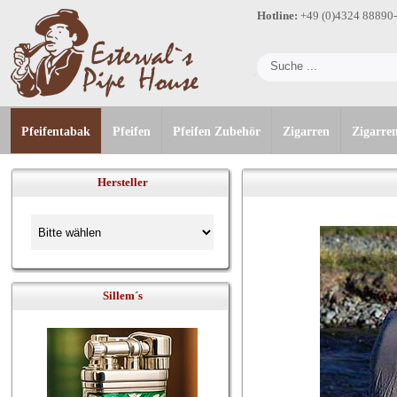
Hotline:
+49 (0)4324 88890
Pfeifentabak
Pfeifen
Pfeifen Zubehör
Zigarren
Zigarre
Hersteller
Sillem´s