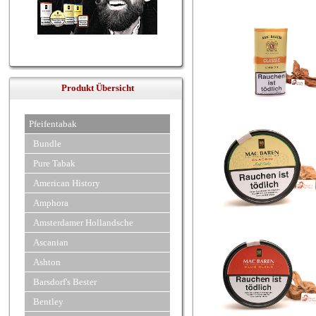
Produkt Übersicht
Pfeifentabak
Bundle
Pure Tabak
American History
Amphora
Amsterdamer Hollandsche
Ascanian
Ashton
Barsdorf's Bester
Bentley