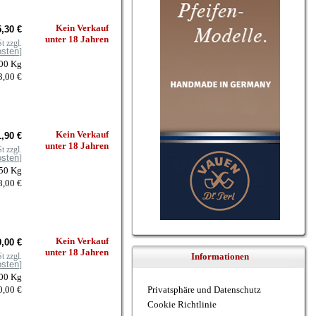
Kein Verkauf
,30 €
unter 18 Jahren
t zzgl.
osten
]
100 Kg
3,00 €
Kein Verkauf
,90 €
unter 18 Jahren
t zzgl.
osten
]
050 Kg
8,00 €
Kein Verkauf
,00 €
unter 18 Jahren
t zzgl.
Informationen
osten
]
100 Kg
0,00 €
Privatsphäre und Datenschutz
Cookie Richtlinie