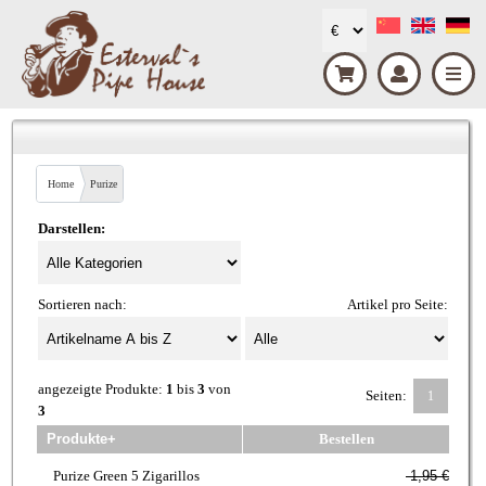
Home
Purize
Darstellen:
Sortieren nach:
Artikel pro Seite:
angezeigte Produkte:
1
bis
3
von
Seiten:
1
3
Produkte+
Bestellen
Purize Green 5 Zigarillos
1,95 €