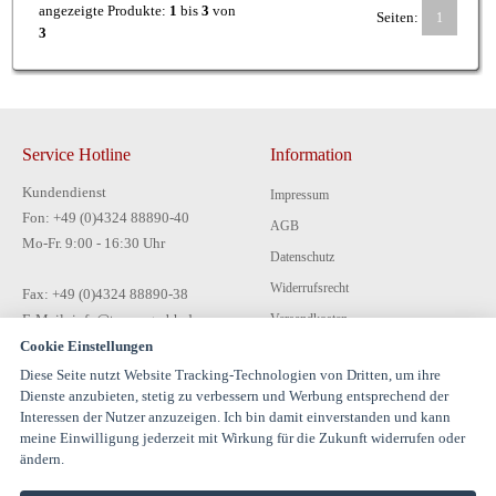
angezeigte Produkte:
1
bis
3
von
Seiten:
1
3
Service Hotline
Information
Kundendienst
Impressum
Fon: +49 (0)4324 88890-40
AGB
Mo-Fr. 9:00 - 16:30 Uhr
Datenschutz
Widerrufsrecht
Fax: +49 (0)4324 88890-38
E-Mail: info@tecon-gmbh.de
Versandkosten
Cookie Einstellungen
Zahlungsarten
Diese Seite nutzt Website Tracking-Technologien von Dritten, um ihre
Kontakt
Dienste anzubieten, stetig zu verbessern und Werbung entsprechend der
Interessen der Nutzer anzuzeigen. Ich bin damit einverstanden und kann
meine Einwilligung jederzeit mit Wirkung für die Zukunft widerrufen oder
ändern.