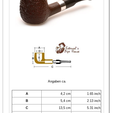
Angaben ca.
A
4,2 cm
1.65 inch
B
5,4 cm
2.13 inch
C
13,5 cm
5.31 inch