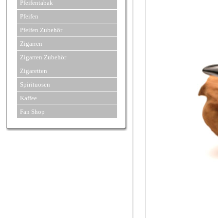
Pfeifentabak
Pfeifen
Pfeifen Zubehör
Zigarren
Zigarren Zubehör
Zigaretten
Spirituosen
Kaffee
Fan Shop