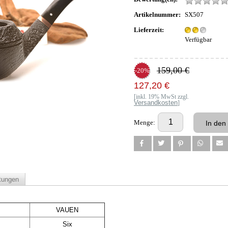
Artikelnummer:
SX507
Lieferzeit:
Verfügbar
159,00 €
-20%
127,20 €
[inkl. 19% MwSt zzgl.
Versandkosten
]
Menge:
tungen
VAUEN
Six