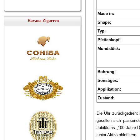
Made in:
Havana Zigarren
Shape:
Typ:
Pfeifenkopf:
Mundstück:
Bohrung:
Sonstiges:
Applikation:
Zustand:
Die Uhr zurückgedreht 
gesellen sich passende
Jubiläums „100 Jahre Dr
junior Aktivkohlefiltern.