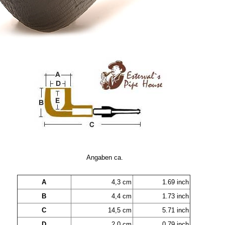
Angaben ca.
A
4,3 cm
1.69 inch
B
4,4 cm
1.73 inch
C
14,5 cm
5.71 inch
D
2,0 cm
0.79 inch