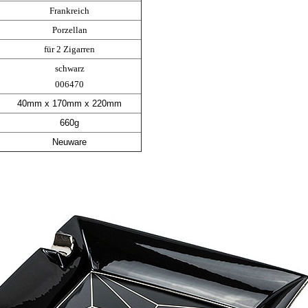
Frankreich
Porzellan
für 2 Zigarren
schwarz
006470
40mm x 170mm x 220mm
660g
Neuware