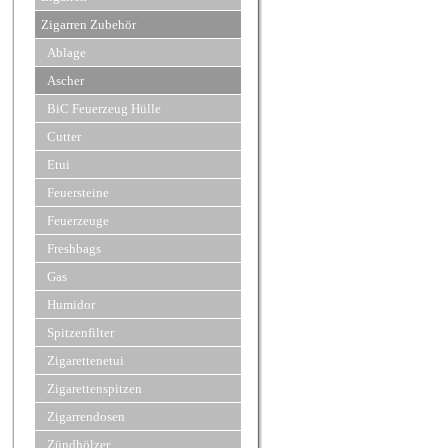
Zigarren Zubehör
Ablage
Ascher
BiC Feuerzeug Hülle
Cutter
Etui
Feuersteine
Feuerzeuge
Freshbags
Gas
Humidor
Spitzenfilter
Zigarettenetui
Zigarettenspitzen
Zigarrendosen
Zündhölzer