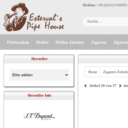
Hotline:
+49 (0)4324 88890
Pfeifentabak
Pfeifen
Pfeifen Zubehör
Zigarren
Zigarre
Hersteller
Home
Zigarren Zubeh
Artikel 26 von 37
de
Hersteller Info