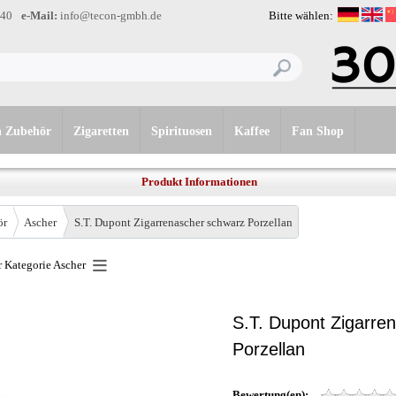
-40
e-Mail:
info@tecon-gmbh.de
Bitte wählen:
n Zubehör
Zigaretten
Spirituosen
Kaffee
Fan Shop
Produkt Informationen
ör
Ascher
S.T. Dupont Zigarrenascher schwarz Porzellan
r Kategorie
Ascher
S.T. Dupont Zigarre
Porzellan
Bewertung(en):