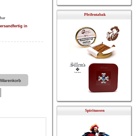
Pfeifentabak
lbar
rsandfertig in
Spirituosen