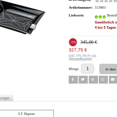
Artikelnummer:
513803
Lieferzeit:
Bestel
Gewöhnlich ve
4 bis 5 Tagen
345,00 €
-5%
327,75 €
[inkl. 19% MwSt zzgl.
Versandkosten
]
Menge:
tungen
S.T. Dupont