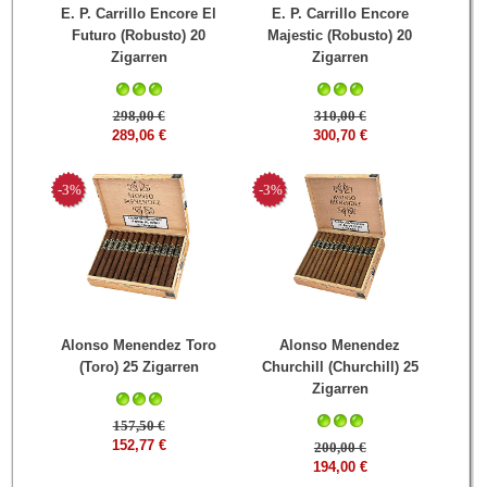
E. P. Carrillo Encore El
E. P. Carrillo Encore
Futuro (Robusto) 20
Majestic (Robusto) 20
Zigarren
Zigarren
298,00 €
310,00 €
289,06 €
300,70 €
-3%
-3%
Alonso Menendez Toro
Alonso Menendez
(Toro) 25 Zigarren
Churchill (Churchill) 25
Zigarren
157,50 €
152,77 €
200,00 €
194,00 €