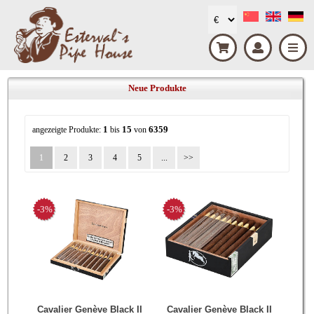
Neue Produkte
1
15
6359
angezeigte Produkte:
bis
von
1
2
3
4
5
...
-3%
-3%
Cavalier Genève Black II
Cavalier Genève Black II