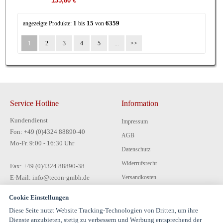
135,80 €
1
15
6359
angezeigte Produkte:
bis
von
1
2
3
4
5
...
Service Hotline
Information
Kundendienst
Impressum
Fon: +49 (0)4324 88890-40
AGB
Mo-Fr. 9:00 - 16:30 Uhr
Datenschutz
Widerrufsrecht
Fax: +49 (0)4324 88890-38
E-Mail: info@tecon-gmbh.de
Versandkosten
Zahlungsarten
Cookie Einstellungen
Kontakt
Diese Seite nutzt Website Tracking-Technologien von Dritten, um ihre
Dienste anzubieten, stetig zu verbessern und Werbung entsprechend der