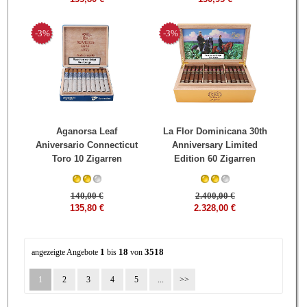
-3%
-3%
Aganorsa Leaf
La Flor Dominicana 30th
Aniversario Connecticut
Anniversary Limited
Toro 10 Zigarren
Edition 60 Zigarren
140,00 €
2.400,00 €
135,80 €
2.328,00 €
1
18
3518
angezeigte Angebote
bis
von
1
2
3
4
5
...