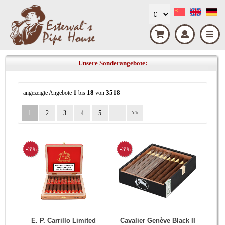
Unsere Sonderangebote:
1
18
3518
angezeigte Angebote
bis
von
1
2
3
4
5
...
-3%
-3%
E. P. Carrillo Limited
Cavalier Genève Black II