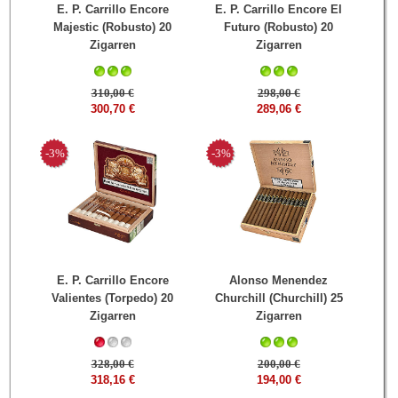
E. P. Carrillo Encore
E. P. Carrillo Encore El
Majestic (Robusto) 20
Futuro (Robusto) 20
Zigarren
Zigarren
310,00 €
298,00 €
300,70 €
289,06 €
-3%
-3%
E. P. Carrillo Encore
Alonso Menendez
Valientes (Torpedo) 20
Churchill (Churchill) 25
Zigarren
Zigarren
328,00 €
200,00 €
318,16 €
194,00 €