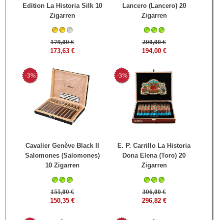
Edition La Historia Silk 10
Lancero (Lancero) 20
Zigarren
Zigarren
179,00 €
200,00 €
173,63 €
194,00 €
-3%
-3%
Cavalier Genève Black II
E. P. Carrillo La Historia
Salomones (Salomones)
Dona Elena (Toro) 20
10 Zigarren
Zigarren
155,00 €
306,00 €
150,35 €
296,82 €