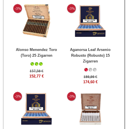
-3%
-3%
Alonso Menendez Toro
Aganorsa Leaf Arsenio
(Toro) 25 Zigarren
Robusto (Robusto) 15
Zigarren
157,50 €
152,77 €
180,00 €
174,60 €
-3%
-3%