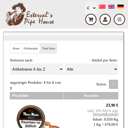
Home
Pfeifentabak
Three Nuns
Sortieren nach:
Artikel pro Seite:
angezeigte Produkte:
1
bis
1
von
Seiten:
1
1
Produkte
Bestellen
23,90 €
[inkl. 19% MwSt zzgl.
Versandkosten
]
Inhalt: 0,050 Kg
1 Kg = 478,00 €