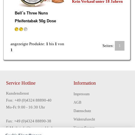
Kein Verkauf unter 18 Jahren
Bell´s Three Nuns
Pfeifentabak 50g Dose
angezeigte Produkte:
1
bis
1
von
Seiten:
1
1
Service Hotline
Information
Kundendienst
Impressum
Fon: +49 (0)4324 88890-40
AGB
Mo-Fr. 9:00 - 16:30 Uhr
Datenschutz
Widerrufsrecht
Fax: +49 (0)4324 88890-38
E-Mail: info@tecon-gmbh.de
Versandkosten