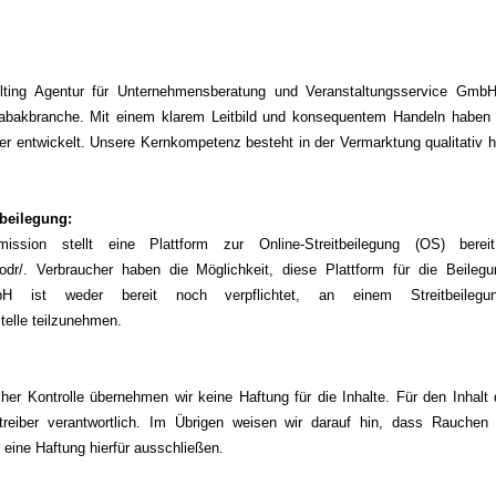
ting Agentur für Unternehmensberatung und Veranstaltungsservice Gm
abakbranche. Mit einem klarem Leitbild und konsequentem Handeln haben w
iter entwickelt. Unsere Kernkompetenz besteht in der Vermarktung qualitativ 
tbeilegung:
ssion stellt eine Plattform zur Online-Streitbeilegung (OS) berei
dr/. Verbraucher haben die Möglichkeit, diese Plattform für die Beilegun
ist weder bereit noch verpflichtet, an einem Streitbeilegung
telle teilzunehmen.
licher Kontrolle übernehmen wir keine Haftung für die Inhalte. Für den Inhalt 
treiber verantwortlich. Im Übrigen weisen wir darauf hin, dass Rauchen
 eine Haftung hierfür ausschließen.