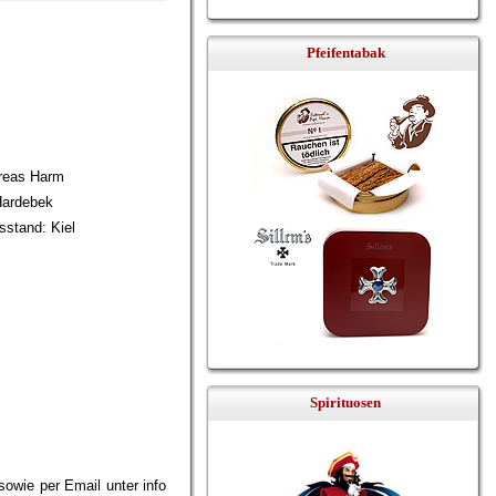
Pfeifentabak
dreas Harm
Hardebek
sstand: Kiel
Spirituosen
owie per Email unter info