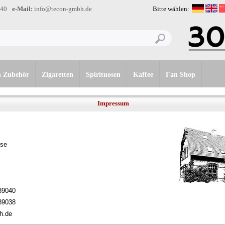
-40
e-Mail:
info@tecon-gmbh.de
Bitte wählen:
n Zubehör
Zigaretten
Spirituosen
Kaffee
Fan Shop
Impressum
se
889040
889038
h.de