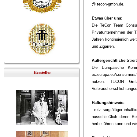
@ tecon-gmbh.de.
Etwas über uns:
Die
TeCon Team Consul
Privatunternehmen der T
Jahren kontinuierlich we
und Zigarren.
Außergerichtliche Strei
Die Europäische Kommi
Hersteller
ec.europa.eu/consumers/o
nutzen. TECON GmbH 
Verbraucherschlichtungss
Haftungshinweis:
Trotz sorgfältiger inhalt
ausschließlich deren Be
herbeiführen kann und wir