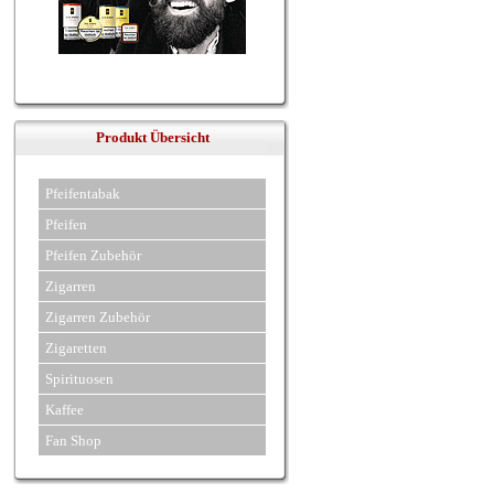
Produkt Übersicht
Pfeifentabak
Pfeifen
Pfeifen Zubehör
Zigarren
Zigarren Zubehör
Zigaretten
Spirituosen
Kaffee
Fan Shop