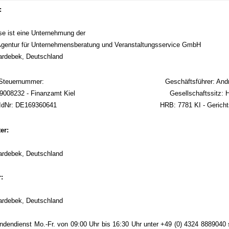
:
 ist eine Unternehmung der
gentur für Unternehmensberatung und Veranstaltungsservice GmbH
ardebek, Deutschland
Steuernummer:
Geschäftsführer: An
29008232 - Finanzamt Kiel
Gesellschaftssitz: 
IdNr: DE169360641
HRB: 7781 KI - Gericht
er:
ardebek, Deutschland
:
ardebek, Deutschland
ndendienst Mo.-Fr. von 09:00 Uhr bis 16:30 Uhr unter +49 (0) 4324 8889040 s