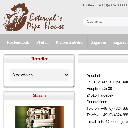
Hotline:
+49 (0)4324 88890
Pfeifentabak
Pfeifen
Pfeifen Zubehör
Zigarren
Zigarre
Hersteller
Anschrift:
ESTERVALS´s Pipe Hou
Hauptstraße 30
Sillem´s
24616 Hardebek
Deutschland
Telefon: +49 (0) 4324 8
Telefax: +49 (0) 4324 8
Email: info @ tecon-gmb