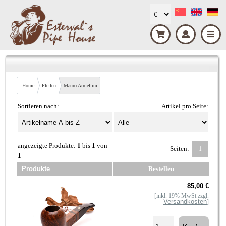
Home
Pfeifen
Mauro Armellini
Sortieren nach:
Artikel pro Seite:
angezeigte Produkte:
1
bis
1
von
Seiten:
1
1
Produkte
Bestellen
85,00 €
[inkl. 19% MwSt zzgl.
Versandkosten
]