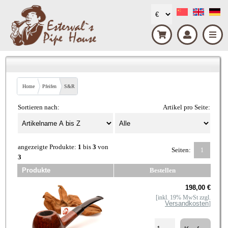
Home
Pfeifen
S&R
Sortieren nach:
Artikel pro Seite:
angezeigte Produkte:
1
bis
3
von
Seiten:
1
3
Produkte
Bestellen
198,00 €
[inkl. 19% MwSt zzgl.
Versandkosten
]