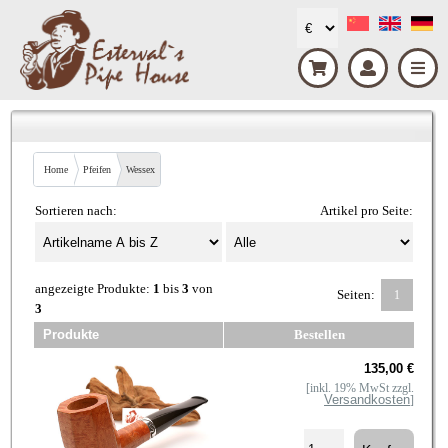
Home
Pfeifen
Wessex
Sortieren nach:
Artikel pro Seite:
angezeigte Produkte:
1
bis
3
von
Seiten:
1
3
Produkte
Bestellen
135,00 €
[inkl. 19% MwSt zzgl.
Versandkosten
]