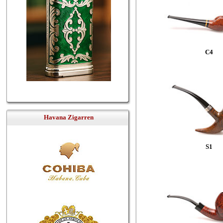
C4
Havana Zigarren
S1