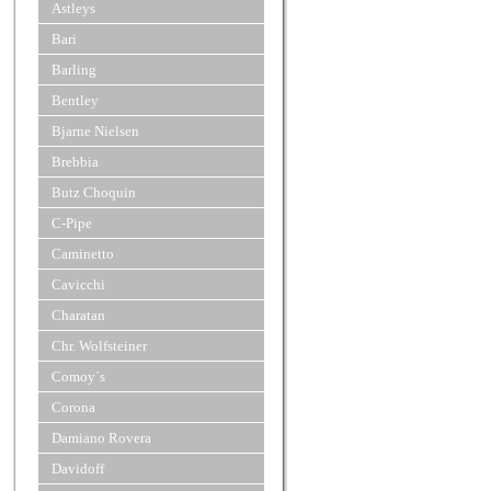
Astleys
Bari
Barling
Bentley
Bjarne Nielsen
Brebbia
Butz Choquin
C-Pipe
Caminetto
Cavicchi
Charatan
Chr. Wolfsteiner
Comoy´s
Corona
Damiano Rovera
Davidoff