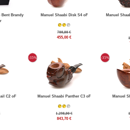
 Bent Brandy
Manuel Shaabi Disk S4 oF
Manuel Shaab
r
700,00 €
455,00 €
1
-35%
-35%
ail C2 oF
Manuel Shaabi Panther C3 oF
Manuel Sh
€
1.298,00 €
1
843,70 €