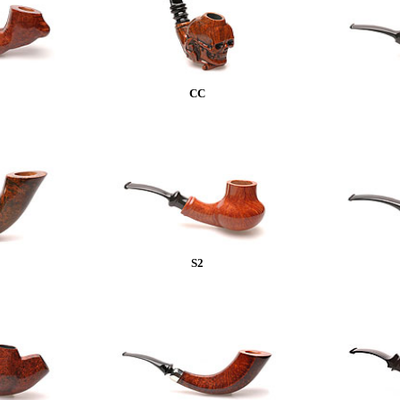
CC
S2