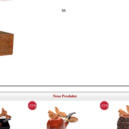
SS
Neue Produkte
-35%
-35%