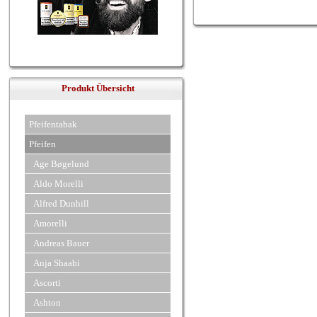
Produkt Übersicht
Pfeifentabak
Pfeifen
Age Bøgelund
Aldo Morelli
Alfred Dunhill
Amorelli
Andreas Bauer
Anja Shaabi
Ascorti
Ashton