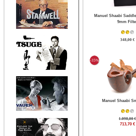
Manuel Shaabi Saddle
9mm Filte
348,00 €
-35%
Manuel Shaabi Sn
1.098,00 
713,70 €