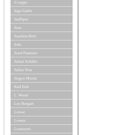
il ceppo
Ingo Garbe
JanPipes
Jirsa
Joachim Bittl
Jobs
Josef Prammer
Julian Schäfer
Julius Vesz
Jürgen Moritz
Karl Erik
L. Wood
Leo Borgart
Loewe
Lorenz
Lorenzetti