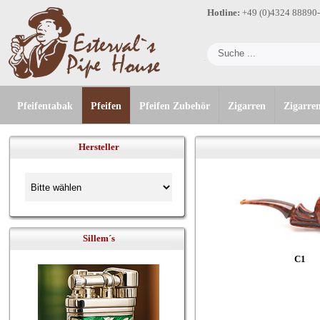
Hotline:
+49 (0)4324 88890
Pfeifentabak
Pfeifen
Pfeifen Zubehör
Zigarren
Zigarre
Hersteller
Sillem´s
C1