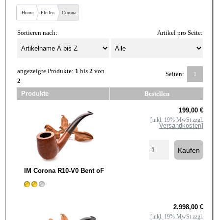
Home
Pfeifen
Corona
Sortieren nach:
Artikel pro Seite:
angezeigte Produkte:
1
bis
2
von
Seiten:
1
2
Produkte
Bestellen
199,00 €
[inkl. 19% MwSt zzgl.
Versandkosten
]
IM Corona R10-V0 Bent oF
2.998,00 €
[inkl. 19% MwSt zzgl.