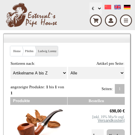
Home
Pfeifen
Ludwig Lorenz
Sortieren nach:
Artikel pro Seite:
angezeigte Produkte:
1
bis
1
von
Seiten:
1
1
Produkte
Bestellen
698,00 €
[inkl. 19% MwSt zzgl.
Versandkosten
]