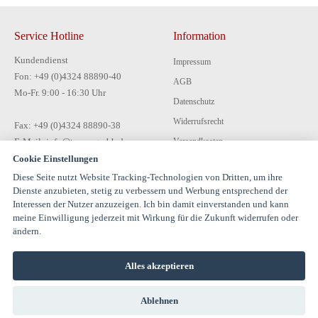
Service Hotline
Information
Kundendienst
Impressum
Fon: +49 (0)4324 88890-40
AGB
Mo-Fr. 9:00 - 16:30 Uhr
Datenschutz
Widerrufsrecht
Fax: +49 (0)4324 88890-38
E-Mail: info@tecon-gmbh.de
Versandkosten
Cookie Einstellungen
Zahlungsarten
Diese Seite nutzt Website Tracking-Technologien von Dritten, um ihre
Kontakt
Dienste anzubieten, stetig zu verbessern und Werbung entsprechend der
Interessen der Nutzer anzuzeigen. Ich bin damit einverstanden und kann
meine Einwilligung jederzeit mit Wirkung für die Zukunft widerrufen oder
ändern.
Alles akzeptieren
© 1994-2026 TECON GmbH - All rights reserved |
Ablehnen
info@estervalspipehouse.de