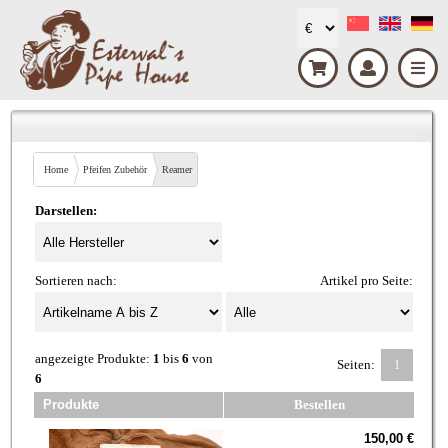
Home
Pfeifen Zubehör
Reamer
Darstellen:
Sortieren nach:
Artikel pro Seite:
angezeigte Produkte:
1
bis
6
von
Seiten:
1
6
Produkte
Bestellen
150,00 €