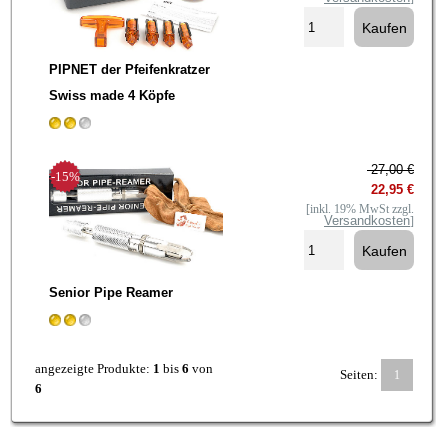
PIPNET der Pfeifenkratzer
Swiss made 4 Köpfe
27,00 €
-15%
22,95 €
[inkl. 19% MwSt zzgl.
Versandkosten
]
Senior Pipe Reamer
angezeigte Produkte:
1
bis
6
von
Seiten:
1
6