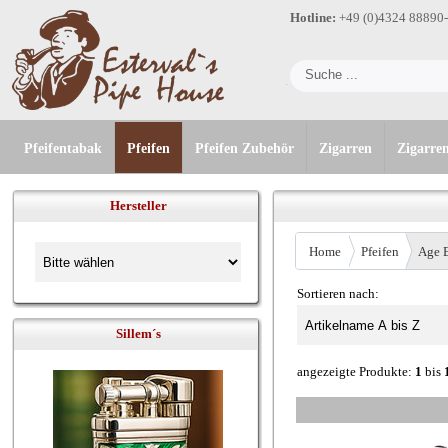
Hotline:
+49 (0)4324 88890
Pfeifentabak
Pfeifen
Pfeifen Zubehör
Zigarren
Zigarre
Hersteller
Home
Pfeifen
Age 
Sortieren nach:
Sillem´s
angezeigte Produkte:
1
bis