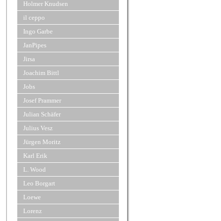
Holmer Knudsen
il ceppo
Ingo Garbe
JanPipes
Jirsa
Joachim Bittl
Jobs
Josef Prammer
Julian Schäfer
Julius Vesz
Jürgen Moritz
Karl Erik
L. Wood
Leo Borgart
Loewe
Lorenz