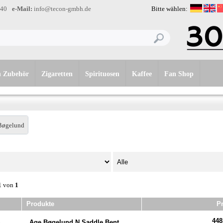
-40
e-Mail:
info@tecon-gmbh.de
Bitte wählen:
n Zubehör
Zigaretten
Spirituosen
Kaffee
Fan Shop
Bøgelund
1
von
1
Produkte
Pr
448
Age Bøgelund N Saddle Bent