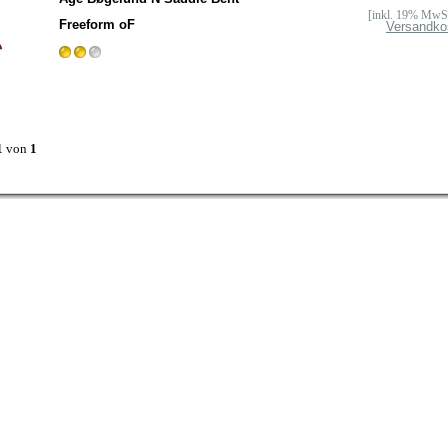
[inkl. 19% MwSt
Freeform oF
Versandko
1
von
1