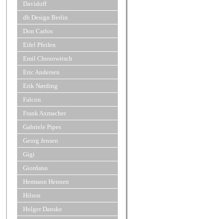
Davidoff
db Design Berlin
Don Carlos
Eifel Pfeifen
Emil Chonowitsch
Eric Andersen
Erik Nørding
Falcon
Frank Axmacher
Gabriele Pipes
Georg Jensen
Gigi
Giordano
Hermann Hennen
Hilson
Holger Danske