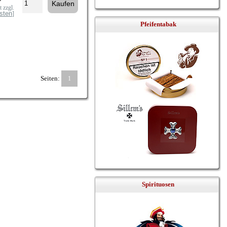
 zzgl.
sten
]
Pfeifentabak
Seiten:
1
Spirituosen