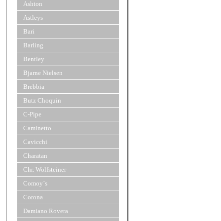
Ashton
Astleys
Bari
Barling
Bentley
Bjarne Nielsen
Brebbia
Butz Choquin
C-Pipe
Caminetto
Cavicchi
Charatan
Chr. Wolfsteiner
Comoy´s
Corona
Damiano Rovera