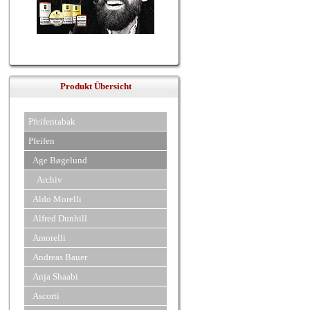
Produkt Übersicht
Pfeifentabak
Pfeifen
Age Bøgelund
Archiv
Aldo Morelli
Alfred Dunhill
Amorelli
Andreas Bauer
Anja Shaabi
Ascorti