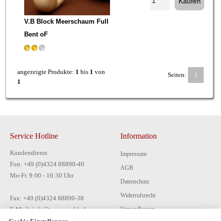
V.B Block Meerschaum Full
Bent oF
angezeigte Produkte:
1
bis
1
von
Seiten:
1
1
Service Hotline
Information
Kundendienst
Impressum
Fon: +49 (0)4324 88890-40
AGB
Mo-Fr. 9:00 - 16:30 Uhr
Datenschutz
Widerrufsrecht
Fax: +49 (0)4324 88890-38
E-Mail: info@tecon-gmbh.de
Versandkosten