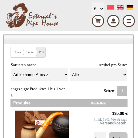
Home
Pfeifen
V.B
Sortieren nach:
Artikel pro Seite:
angezeigte Produkte:
1
bis
1
von
Seiten:
1
1
Produkte
Bestellen
195,00 €
[inkl. 19% MwSt zzgl.
Versandkosten
]