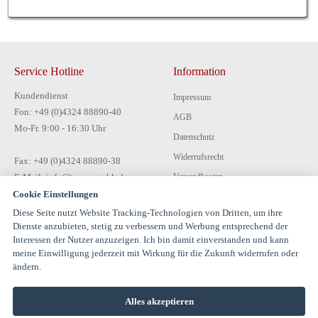
Service Hotline
Information
Kundendienst
Impressum
Fon: +49 (0)4324 88890-40
AGB
Mo-Fr. 9:00 - 16:30 Uhr
Datenschutz
Widerrufsrecht
Fax: +49 (0)4324 88890-38
E-Mail: info@tecon-gmbh.de
Versandkosten
Cookie Einstellungen
Zahlungsarten
Diese Seite nutzt Website Tracking-Technologien von Dritten, um ihre
Kontakt
Dienste anzubieten, stetig zu verbessern und Werbung entsprechend der
Interessen der Nutzer anzuzeigen. Ich bin damit einverstanden und kann
meine Einwilligung jederzeit mit Wirkung für die Zukunft widerrufen oder
ändern.
Alles akzeptieren