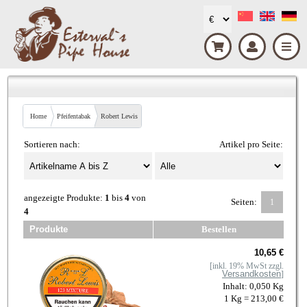
Home
Pfeifentabak
Robert Lewis
Sortieren nach:
Artikel pro Seite:
angezeigte Produkte:
1
bis
4
von
Seiten:
1
4
Produkte
Bestellen
10,65 €
[inkl. 19% MwSt zzgl.
Versandkosten
]
Inhalt: 0,050 Kg
1 Kg = 213,00 €