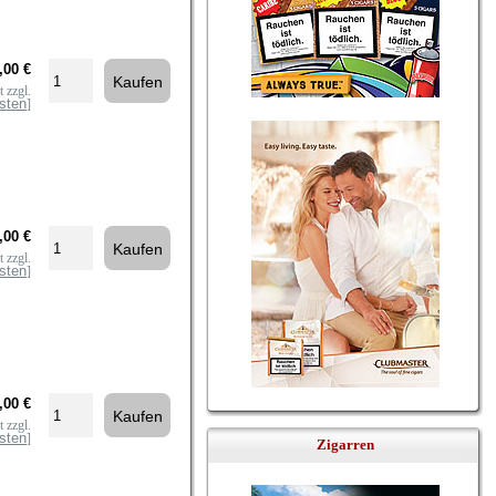
,00 €
 zzgl.
sten
]
,00 €
 zzgl.
sten
]
,00 €
 zzgl.
sten
]
Zigarren