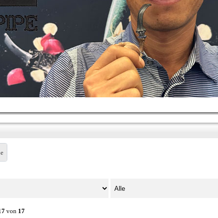
pe
17
von
17