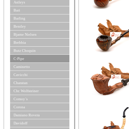
Astleys
Bari
Barling
Bentley
Bjarne Nielsen
Brebbia
Butz Choquin
C-Pipe
Caminetto
Cavicchi
Charatan
Chr. Wolfsteiner
Comoy´s
Corona
Damiano Rovera
Davidoff