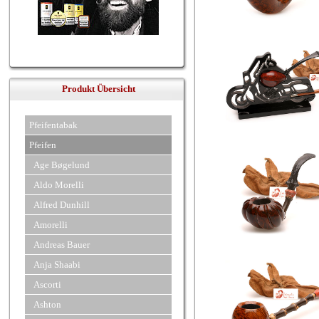
Produkt Übersicht
Pfeifentabak
Pfeifen
Age Bøgelund
Aldo Morelli
Alfred Dunhill
Amorelli
Andreas Bauer
Anja Shaabi
Ascorti
Ashton