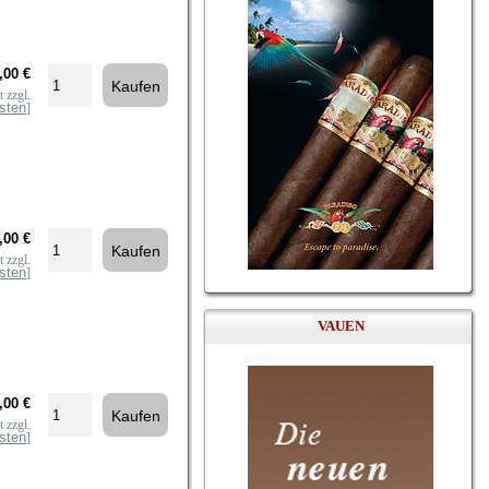
,00 €
 zzgl.
sten
]
,00 €
 zzgl.
sten
]
VAUEN
,00 €
 zzgl.
sten
]