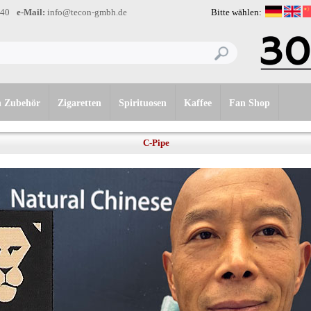
-40
e-Mail:
info@tecon-gmbh.de
Bitte wählen:
n Zubehör
Zigaretten
Spirituosen
Kaffee
Fan Shop
C-Pipe