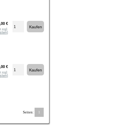
,00 €
 zzgl.
sten
]
,00 €
 zzgl.
sten
]
Seiten:
1