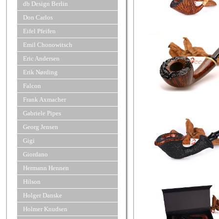
db Design Berlin
Don Carlos
Eifel Pfeifen
Emil Chonowitsch
Eric Andersen
Erik Nørding
Falcon
Frank Axmacher
Gabriele Pipes
Georg Jensen
Gigi
Giordano
Hermann Hennen
Hilson
Holger Danske
Holmer Knudsen