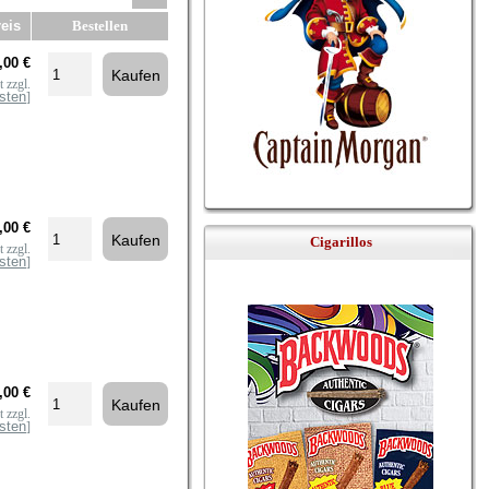
eis
Bestellen
,00 €
 zzgl.
sten
]
,00 €
Cigarillos
 zzgl.
sten
]
,00 €
 zzgl.
sten
]