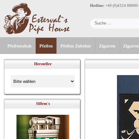
Hotline:
+49 (0)4324 88890
Pfeifentabak
Pfeifen
Pfeifen Zubehör
Zigarren
Zigarre
Hersteller
Sillem´s