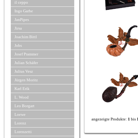
il ceppo
Ingo Garbe
JanPipes
Jirsa
Joachim Bittl
Jobs
Josef Prammer
Julian Schäfer
Julius Vesz
Jürgen Moritz
Karl Erik
L. Wood
Leo Borgart
Loewe
angezeigte Produkte:
1
bis
Lorenz
Lorenzetti