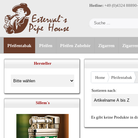
Hotline:
+49 (0)4324 88890
Pfeifentabak
Pfeifen
Pfeifen Zubehör
Zigarren
Zigarre
Hersteller
Home
Pfeifentabak
Sortieren nach:
Sillem´s
Es gibt keine Produkte in di