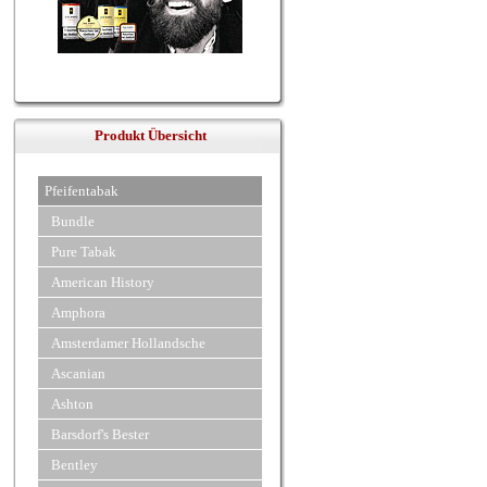
Produkt Übersicht
Pfeifentabak
Bundle
Pure Tabak
American History
Amphora
Amsterdamer Hollandsche
Ascanian
Ashton
Barsdorf's Bester
Bentley