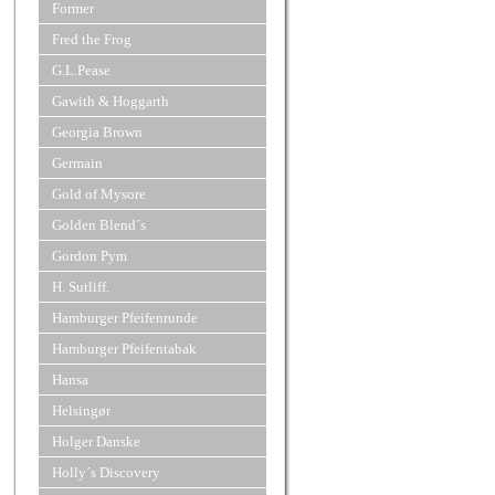
Former
Fred the Frog
G.L.Pease
Gawith & Hoggarth
Georgia Brown
Germain
Gold of Mysore
Golden Blend´s
Gordon Pym
H. Sutliff.
Hamburger Pfeifenrunde
Hamburger Pfeifentabak
Hansa
Helsingør
Holger Danske
Holly´s Discovery