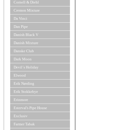
Cornell & Diehl
Cremon Mixture
Da Vinci
Dan Pipe
Danish Black V
Danish Mixture
Danske Club
Dark Moon
Devil´s Holiday
Elwood
Erik Nørding
Erik Stokkebye
Erinmore
Esterval's Pipe House
Exclusiv
Farmer Tabak