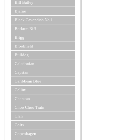
Bill Bailey
Bjarne
Black Cavendish No.1
Borkum Riff
Brigg
Brookfield
Bulldog
Caledonian
Capstan
Caribbean Blue
Cellini
Charatan
Choo Choo Train
Clan
Colts
Copenhagen