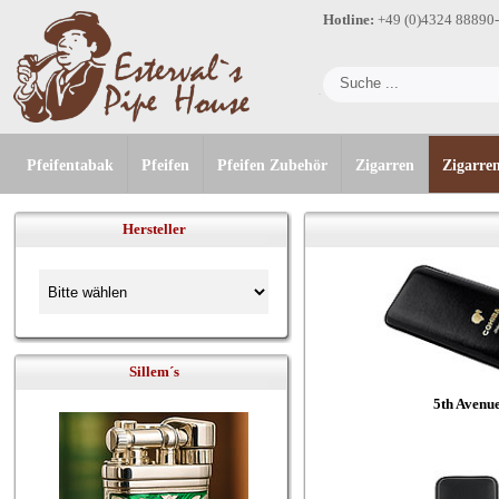
Hotline:
+49 (0)4324 88890
Pfeifentabak
Pfeifen
Pfeifen Zubehör
Zigarren
Zigarre
Hersteller
Sillem´s
5th Avenu