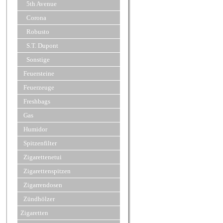
5th Avenue
Corona
Robusto
S.T. Dupont
Sonstige
Feuersteine
Feuerzeuge
Freshbags
Gas
Humidor
Spitzenfilter
Zigarettenetui
Zigarettenspitzen
Zigarrendosen
Zündhölzer
Zigaretten