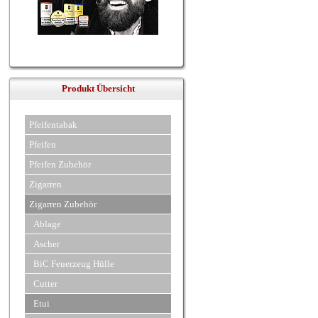
Produkt Übersicht
Pfeifentabak
Pfeifen
Pfeifen Zubehör
Zigarren
Zigarren Zubehör
Ablage
Ascher
BiC Feuerzeug Hülle
Cutter
Etui