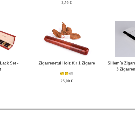
2,50 €
Zigarrenetui Holz für 1 Zigarre
Sillem´s Zigar
Lack Set -
3 Zigarre
t
25,00 €
€