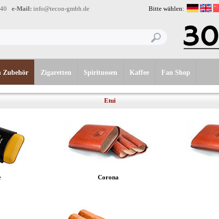
-40
e-Mail:
info@tecon-gmbh.de
Bitte wählen:
n Zubehör
Zigaretten
Spirituosen
Kaffee
Fan Shop
Etui
e
Corona