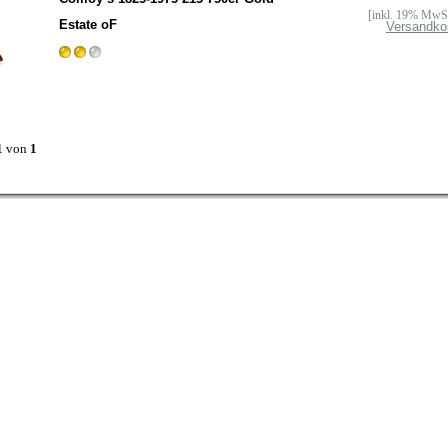
[inkl. 19% MwSt
Estate oF
Versandko
1
von
1