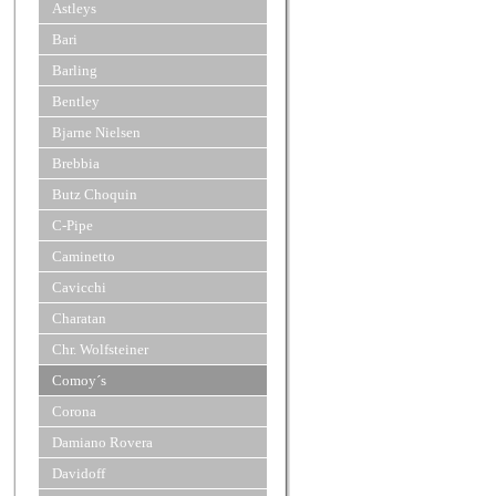
Astleys
Bari
Barling
Bentley
Bjarne Nielsen
Brebbia
Butz Choquin
C-Pipe
Caminetto
Cavicchi
Charatan
Chr. Wolfsteiner
Comoy´s
Corona
Damiano Rovera
Davidoff