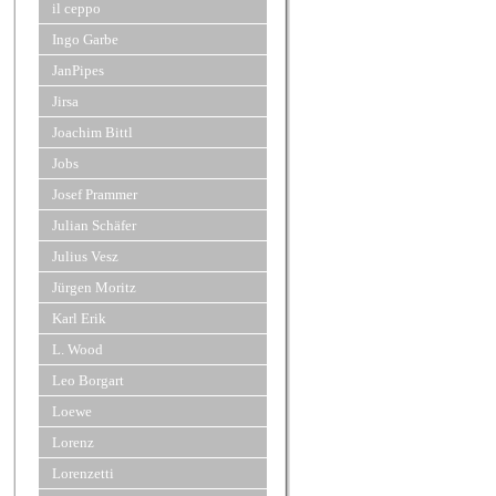
il ceppo
Ingo Garbe
JanPipes
Jirsa
Joachim Bittl
Jobs
Josef Prammer
Julian Schäfer
Julius Vesz
Jürgen Moritz
Karl Erik
L. Wood
Leo Borgart
Loewe
Lorenz
Lorenzetti