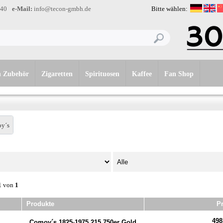
-40
e-Mail:
info@tecon-gmbh.de
Bitte wählen:
n Zubehör
Zigaretten
Spirituosen
Kaffee
Fan Shop
y´s
1
von
1
Produkte
Pr
498
Comoy´s 1825-1975 215 750er Gold