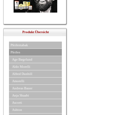
Produkt Übersicht
Pfeifentabak
Pfeifen
Age Bøgelund
Aldo Morelli
Alfred Dunhill
Amorelli
Andreas Bauer
Anja Shaabi
Ascorti
Ashton