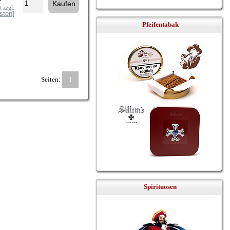
 zzgl.
sten
]
Pfeifentabak
Seiten:
1
Spirituosen