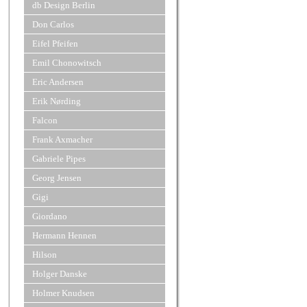
db Design Berlin
Don Carlos
Eifel Pfeifen
Emil Chonowitsch
Eric Andersen
Erik Nørding
Falcon
Frank Axmacher
Gabriele Pipes
Georg Jensen
Gigi
Giordano
Hermann Hennen
Hilson
Holger Danske
Holmer Knudsen