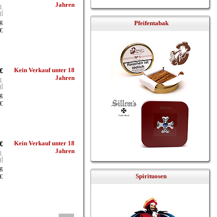
Jahren
l.
n
]
Kg
Pfeifentabak
 €
Kein Verkauf unter 18
€
Jahren
l.
n
]
Kg
 €
Kein Verkauf unter 18
€
Jahren
l.
n
]
Kg
Spirituosen
 €