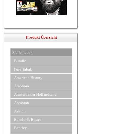
Produkt Übersicht
Pfeifentabak
Bundle
Pure Tabak
American History
Amphora
Amsterdamer Hollandsche
Ascanian
Ashton
Barsdorf's Bester
Bentley