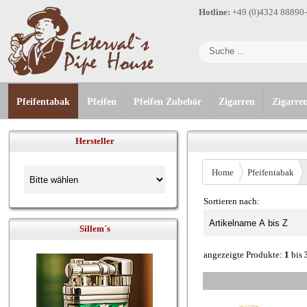
Hotline:
+49 (0)4324 88890
Pfeifentabak
Pfeifen
Pfeifen Zubehör
Zigarren
Zigarre
Hersteller
Home
Pfeifentabak
Sortieren nach:
Sillem´s
angezeigte Produkte:
1
bis