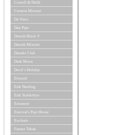
Cornell & Diehl
Cremon Mixture
Da Vinci
Dan Pipe
Danish Black V
Danish Mixture
Danske Club
Dark Moon
Devil´s Holiday
Elwood
Erik Nørding
Erik Stokkebye
Erinmore
Esterval's Pipe House
Exclusiv
Farmer Tabak