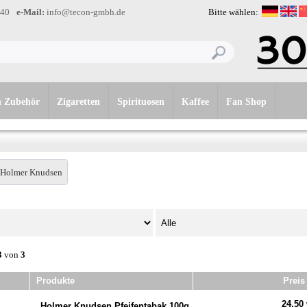
-40
e-Mail:
info@tecon-gmbh.de
Bitte wählen:
n Zubehör
Zigaretten
Spirituosen
Kaffee
Fan Shop
Holmer Knudsen
3
von
3
Produkte
Preis
24,50 
Holmer Knudsen Pfeifentabak 100g