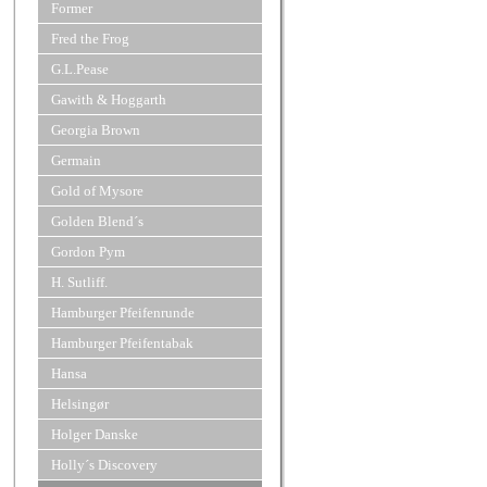
Former
Fred the Frog
G.L.Pease
Gawith & Hoggarth
Georgia Brown
Germain
Gold of Mysore
Golden Blend´s
Gordon Pym
H. Sutliff.
Hamburger Pfeifenrunde
Hamburger Pfeifentabak
Hansa
Helsingør
Holger Danske
Holly´s Discovery