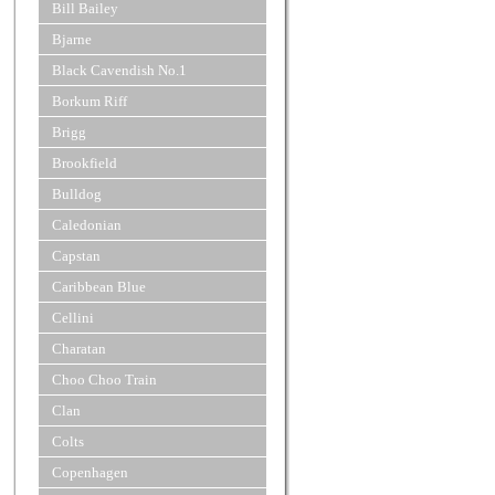
Bill Bailey
Bjarne
Black Cavendish No.1
Borkum Riff
Brigg
Brookfield
Bulldog
Caledonian
Capstan
Caribbean Blue
Cellini
Charatan
Choo Choo Train
Clan
Colts
Copenhagen