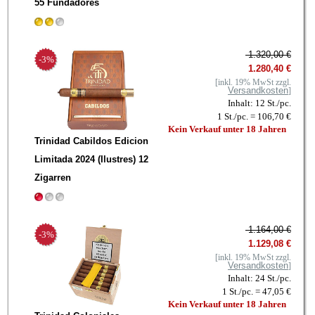
55 Fundadores
1.320,00 €
-3%
1.280,40 €
[inkl. 19% MwSt zzgl.
Versandkosten
]
Inhalt: 12 St./pc.
1 St./pc. = 106,70 €
Kein Verkauf unter 18 Jahren
Trinidad Cabildos Edicion
Limitada 2024 (Ilustres) 12
Zigarren
1.164,00 €
-3%
1.129,08 €
[inkl. 19% MwSt zzgl.
Versandkosten
]
Inhalt: 24 St./pc.
1 St./pc. = 47,05 €
Kein Verkauf unter 18 Jahren