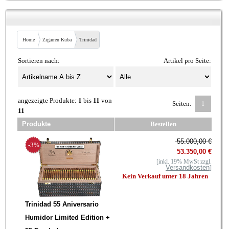
Home
Zigarren Kuba
Trinidad
Sortieren nach:
Artikel pro Seite:
angezeigte Produkte:
1
bis
11
von
Seiten:
1
11
Produkte
Bestellen
55.000,00 €
-3%
53.350,00 €
[inkl. 19% MwSt zzgl.
Versandkosten
]
Kein Verkauf unter 18 Jahren
Trinidad 55 Aniversario
Humidor Limited Edition +