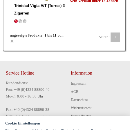
Kein Verkauf unter 18 Jahren
Trinidad Vigìa A/T (Torres) 3
Zigarren
angezeigte Produkte:
1
bis
11
von
Seiten:
1
11
Service Hotline
Information
Kundendienst
Impressum
Fon: +49 (0)4324 88890-40
AGB
Mo-Fr. 9:00 - 16:30 Uhr
Datenschutz
Widerrufsrecht
Fax: +49 (0)4324 88890-38
E-Mail: info@tecon-gmbh.de
Versandkosten
Cookie Einstellungen
Zahlungsarten