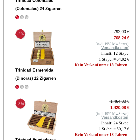
Trinidad Coloniales
(Coloniales) 24 Zigarren
792,00 €
-3%
768,24 €
[inkl. 19% MwSt zzgl.
Versandkosten
]
Inhalt: 12 St./pc.
1 St./pc. = 64,02 €
Kein Verkauf unter 18 Jahren
Trinidad Esmeralda
(Dinoras) 12 Zigarren
1.464,00 €
-3%
1.420,08 €
[inkl. 19% MwSt zzgl.
Versandkosten
]
Inhalt: 24 St./pc.
1 St./pc. = 59,17 €
Kein Verkauf unter 18 Jahren
Trinidad Fundadores