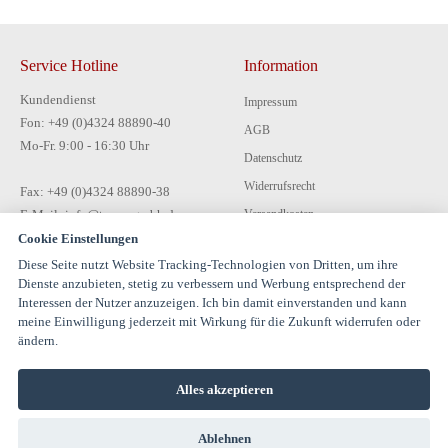
Service Hotline
Information
Kundendienst
Impressum
Fon: +49 (0)4324 88890-40
AGB
Mo-Fr. 9:00 - 16:30 Uhr
Datenschutz
Widerrufsrecht
Fax: +49 (0)4324 88890-38
E-Mail: info@tecon-gmbh.de
Versandkosten
Cookie Einstellungen
Zahlungsarten
Diese Seite nutzt Website Tracking-Technologien von Dritten, um ihre
Kontakt
Dienste anzubieten, stetig zu verbessern und Werbung entsprechend der
Interessen der Nutzer anzuzeigen. Ich bin damit einverstanden und kann
meine Einwilligung jederzeit mit Wirkung für die Zukunft widerrufen oder
ändern.
Alles akzeptieren
© 1994-2026 TECON GmbH - All rights reserved |
Ablehnen
info@estervalspipehouse.de