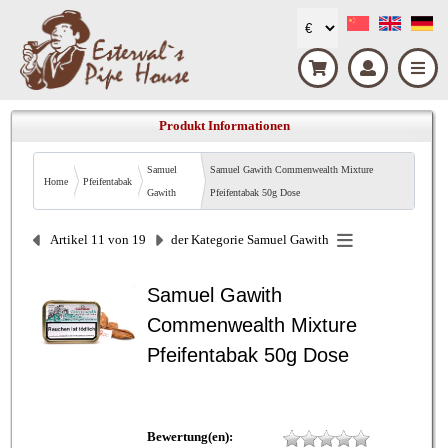
Produkt Informationen
Samuel
Samuel Gawith Commenwealth Mixture
Home
Pfeifentabak
Gawith
Pfeifentabak 50g Dose
Artikel 11 von 19
der Kategorie
Samuel Gawith
Samuel Gawith
Commenwealth Mixture
Pfeifentabak 50g Dose
Bewertung(en):