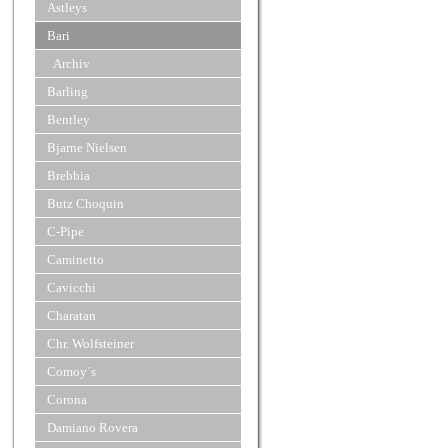
Astleys
Bari
Archiv
Barling
Bentley
Bjarne Nielsen
Brebbia
Butz Choquin
C-Pipe
Caminetto
Cavicchi
Charatan
Chr. Wolfsteiner
Comoy´s
Corona
Damiano Rovera