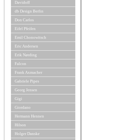
Davidoff
db Design Berlin
Don Carlos
Eifel Pfeifen
Emil Chonowitsch
Eric Andersen
Erik Nørding
Falcon
Frank Axmacher
Gabriele Pipes
Georg Jensen
Gigi
Giordano
Hermann Hennen
Hilson
Holger Danske