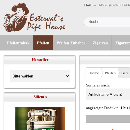
Hotline:
+49 (0)4324 88890
Pfeifentabak
Pfeifen
Pfeifen Zubehör
Zigarren
Zigarre
Hersteller
Home
Pfeifen
Bari
Sortieren nach:
Sillem´s
angezeigte Produkte:
1
bis