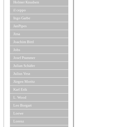
Holmer Knudsen
il ceppo
Ingo Garbe
JanPipes
Jirsa
Joachim Bittl
Jobs
Josef Prammer
Julian Schäfer
Julius Vesz
Jürgen Moritz
Karl Erik
L. Wood
Leo Borgart
Loewe
Lorenz