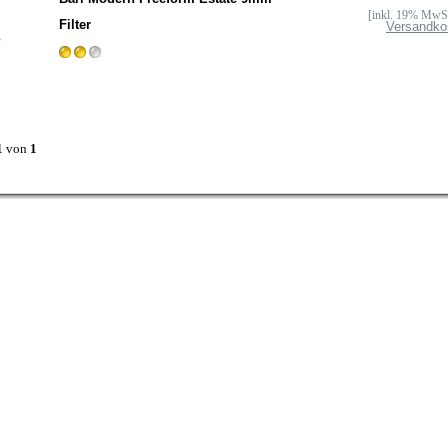
[inkl. 19% MwSt
Filter
Versandko
1
von
1