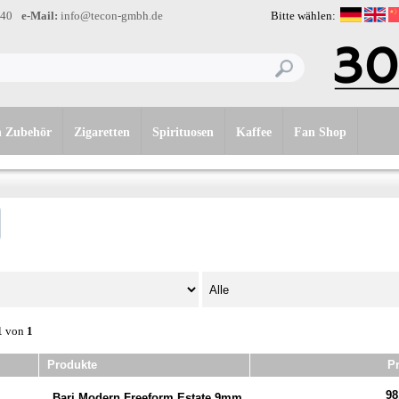
-40
e-Mail:
info@tecon-gmbh.de
Bitte wählen:
n Zubehör
Zigaretten
Spirituosen
Kaffee
Fan Shop
1
von
1
Produkte
Pr
98
Bari Modern Freeform Estate 9mm