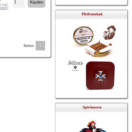
 zzgl.
sten
]
Pfeifentabak
Seiten:
1
Spirituosen