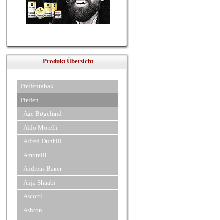
Produkt Übersicht
Pfeifentabak
Pfeifen
Age Bøgelund
Aldo Morelli
Alfred Dunhill
Amorelli
Andreas Bauer
Anja Shaabi
Ascorti
Ashton