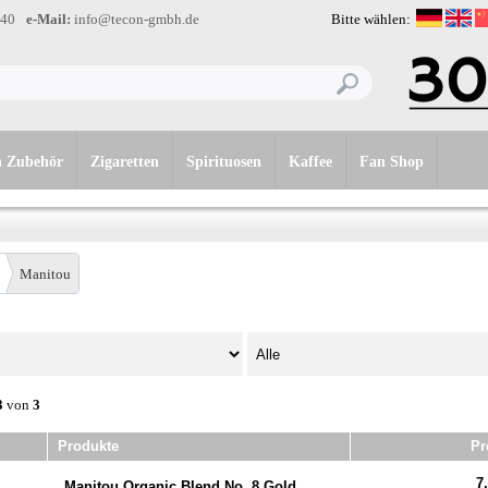
-40
e-Mail:
info@tecon-gmbh.de
Bitte wählen:
n Zubehör
Zigaretten
Spirituosen
Kaffee
Fan Shop
Manitou
3
von
3
Produkte
Pr
7,
Manitou Organic Blend No. 8 Gold