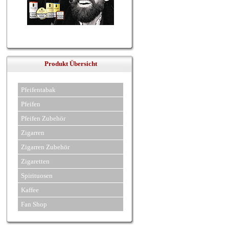
Produkt Übersicht
Pfeifentabak
Pfeifen
Pfeifen Zubehör
Zigarren
Zigarren Zubehör
Zigaretten
Spirituosen
Kaffee
Fan Shop