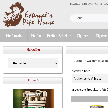
Hotline:
+49 (0)4324 88890
Pfeifentabak
Pfeifen
Pfeifen Zubehör
Zigarren
Zigarre
Hersteller
Home
Zigarettentabak
Sortieren nach:
Sillem´s
angezeigte Produkte:
1
bis