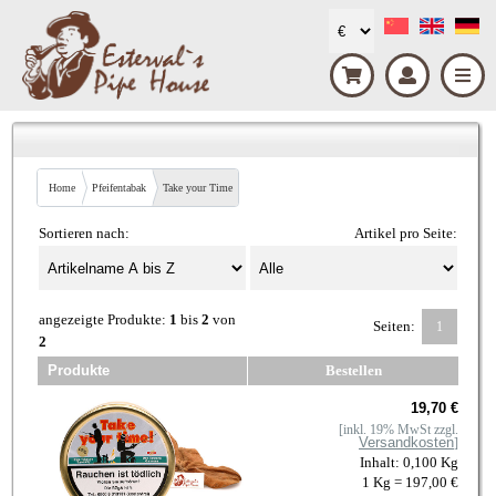
Home
Pfeifentabak
Take your Time
Sortieren nach:
Artikel pro Seite:
angezeigte Produkte:
1
bis
2
von
Seiten:
1
2
Produkte
Bestellen
19,70 €
[inkl. 19% MwSt zzgl.
Versandkosten
]
Inhalt: 0,100 Kg
1 Kg = 197,00 €