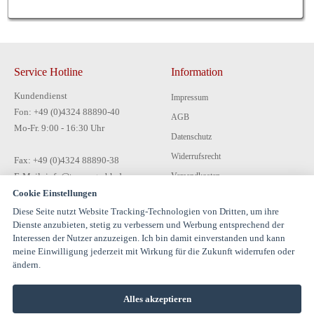
Service Hotline
Information
Kundendienst
Impressum
Fon: +49 (0)4324 88890-40
AGB
Mo-Fr. 9:00 - 16:30 Uhr
Datenschutz
Widerrufsrecht
Fax: +49 (0)4324 88890-38
E-Mail: info@tecon-gmbh.de
Versandkosten
Cookie Einstellungen
Zahlungsarten
Diese Seite nutzt Website Tracking-Technologien von Dritten, um ihre
Kontakt
Dienste anzubieten, stetig zu verbessern und Werbung entsprechend der
Interessen der Nutzer anzuzeigen. Ich bin damit einverstanden und kann
meine Einwilligung jederzeit mit Wirkung für die Zukunft widerrufen oder
ändern.
Alles akzeptieren