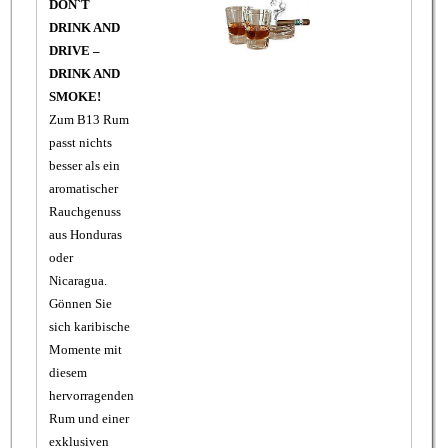
DON`T
DRINK AND
DRIVE –
DRINK AND
SMOKE!
Zum B13 Rum
passt nichts
besser als ein
aromatischer
Rauchgenuss
aus Honduras
oder
Nicaragua.
Gönnen Sie
sich karibische
Momente mit
diesem
hervorragenden
Rum und einer
exklusiven