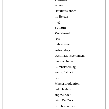
seines
Herkunftslandes
im Herzen
trägt.
Pot-Still-
Verfahren?
Das
unbestritten
aufwendigste
Destillationsverfahren,
das man in der
Rumherstellung
kennt, daher in
der
Massenproduktion
jedoch nicht
angewendet
wird. Der Pot-
Still bezeichnet