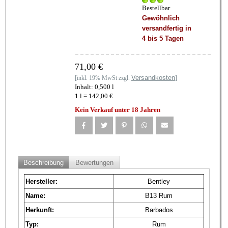
Bestellbar
Gewöhnlich
versandfertig in
4 bis 5 Tagen
71,00 €
Versandkosten
[inkl. 19% MwSt zzgl.
]
Inhalt: 0,500 l
1 l = 142,00 €
Kein Verkauf unter 18 Jahren
Beschreibung
Bewertungen
Hersteller:
Bentley
Name:
B13 Rum
Herkunft:
Barbados
Typ:
Rum