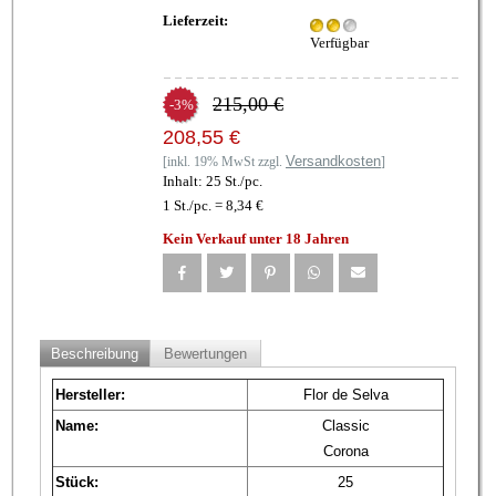
Lieferzeit:
Verfügbar
215,00 €
-3%
208,55 €
Versandkosten
[inkl. 19% MwSt zzgl.
]
Inhalt: 25 St./pc.
1 St./pc. = 8,34 €
Kein Verkauf unter 18 Jahren
Beschreibung
Bewertungen
Hersteller:
Flor de Selva
Name:
Classic
Corona
Stück:
25