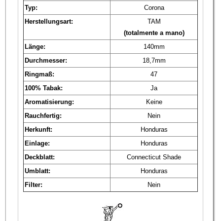
Typ:
Corona
Herstellungsart:
TAM
(totalmente a mano)
Länge:
140mm
Durchmesser:
18,7mm
Ringmaß:
47
100% Tabak:
Ja
Aromatisierung:
Keine
Rauchfertig:
Nein
Herkunft:
Honduras
Einlage:
Honduras
Deckblatt:
Connecticut Shade
Umblatt:
Honduras
Filter:
Nein