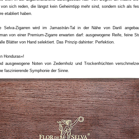
 von sich reden, die längst kein Geheimtipp mehr sind, sondern sich als fes
e etabliert haben.
e Selva-Zigarren wird im Jamastrán-Tal in der Nähe von Danlí angebau
 man von einer Premium-Zigarre erwarten darf: ausgewogene Reife, feine Str
e Blätter von Hand selektiert. Das Prinzip dahinter: Perfektion.
 in Honduras«!
nd ausgewogene Noten von Zedernholz und Trockenfrüchten verschmelzen
ne faszinierende Symphonie der Sinne.