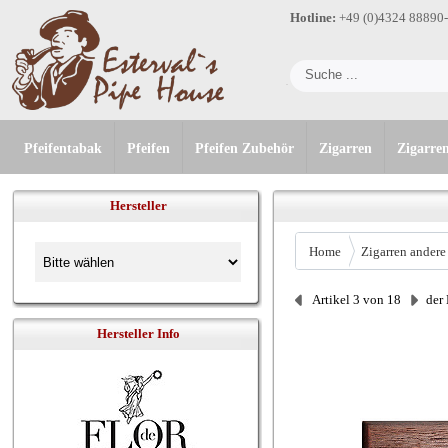
Hotline:
+49 (0)4324 88890
Pfeifentabak
Pfeifen
Pfeifen Zubehör
Zigarren
Zigarre
Hersteller
Home
Zigarren andere
Artikel 3 von 18
der
Hersteller Info