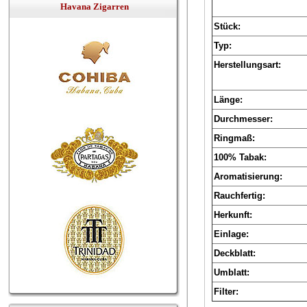
Havana Zigarren
Stück:
Typ:
Herstellungsart:
Länge:
Durchmesser:
Ringmaß:
100% Tabak:
Aromatisierung:
Rauchfertig:
Herkunft:
Einlage:
Deckblatt:
Umblatt:
Filter: