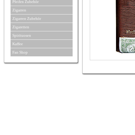
Pfeifen Zubehör
Zigarren
Zigarren Zubehör
Zigaretten
Spirituosen
Kaffee
Fan Shop