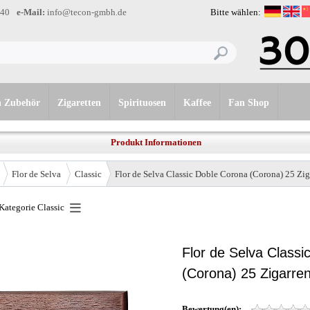
-40
e-Mail:
info@tecon-gmbh.de
Bitte wählen:
n Zubehör
Zigaretten
Spirituosen
Kaffee
Fan Shop
Produkt Informationen
Flor de Selva
Classic
Flor de Selva Classic Doble Corona (Corona) 25 Zig
 Kategorie
Classic
Flor de Selva Classi
(Corona) 25 Zigarre
Bewertung(en):