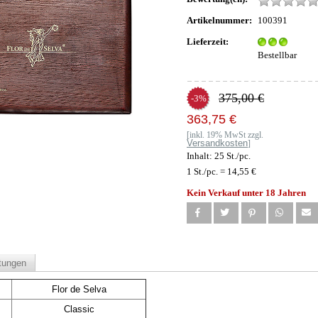
Artikelnummer:
100391
Lieferzeit:
Bestellbar
375,00 €
-3%
363,75 €
[inkl. 19% MwSt zzgl.
Versandkosten
]
Inhalt: 25 St./pc.
1 St./pc. = 14,55 €
Kein Verkauf unter 18 Jahren
tungen
Flor de Selva
Classic