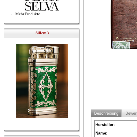
-
Mehr Produkte
Sillem´s
Beschreibung
Bewer
Hersteller:
Name: