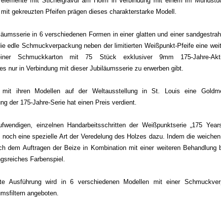
ierelemente mit Stichelgravur am Holm in Verbindung mit einem im Mundst
 mit gekreuzten Pfeifen prägen dieses charakterstarke Modell.
biläumsserie in 6 verschiedenen Formen in einer glatten und einer sandgestrah
 die edle Schmuckverpackung neben der limitierten Weißpunkt-Pfeife eine we
iner Schmuckkarton mit 75 Stück exklusiver 9mm 175-Jahre-Aktivko
es nur in Verbindung mit dieser Jubiläumsserie zu erwerben gibt.
t ihren Modellen auf der Weltausstellung in St. Louis eine Goldme
ng der 175-Jahre-Serie hat einen Preis verdient.
ufwendigen, einzelnen Handarbeitsschritten der Weißpunktserie „175 Yea
 noch eine spezielle Art der Veredelung des Holzes dazu. Indem die weichen 
ch dem Auftragen der Beize in Kombination mit einer weiteren Behandlung b
gsreiches Farbenspiel.
lte Ausführung wird in 6 verschiedenen Modellen mit einer Schmuckve
msfiltern angeboten.