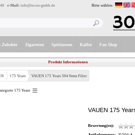
-40
e-Mail:
info@tecon-gmbh.de
Bitte wählen:
n Zubehör
Zigaretten
Spirituosen
Kaffee
Fan Shop
Produkt Informationen
EN
175 Years
VAUEN 175 Years 504 9mm Filter
Kategorie
175 Years
VAUEN 175 Years
Bewertung(en):
Artikelnummer:
JU504-A