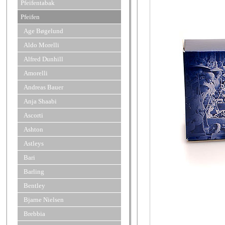
Pfeifentabak
Pfeifen
Age Bøgelund
Aldo Morelli
Alfred Dunhill
Amorelli
Andreas Bauer
Anja Shaabi
Ascorti
Ashton
Astleys
Bari
Barling
Bentley
Bjarne Nielsen
Brebbia