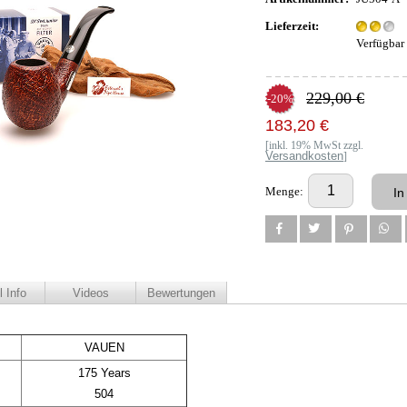
Lieferzeit:
Verfügbar
229,00 €
-20%
183,20 €
[inkl. 19% MwSt zzgl.
Versandkosten
]
Menge:
l Info
Videos
Bewertungen
VAUEN
175 Years
504