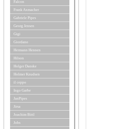
Falcon
Frank Axmacher
Gabriele Pipes
Georg Jensen
Gigi
Giordano
Hermann Hennen
Hilson
Holger Danske
Holmer Knudsen
il ceppo
Ingo Garbe
JanPipes
Jirsa
Joachim Bittl
Jobs