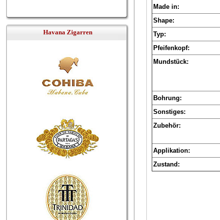
Made in:
Shape:
Havana Zigarren
Typ:
Pfeifenkopf:
Mundstück:
Bohrung:
Sonstiges:
Zubehör:
Applikation:
Zustand: