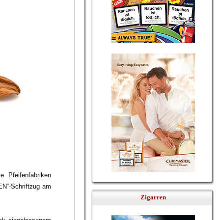
 Pfeifenfabriken
UEN“-Schriftzug am
Zigarren