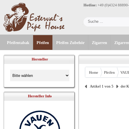
Hotline:
+49 (0)4324 88890
Pfeifentabak
Pfeifen
Pfeifen Zubehör
Zigarren
Zigarre
Hersteller
Home
Pfeifen
VAU
Artikel 1 von 5
der 
Hersteller Info