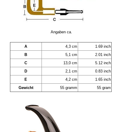
Angaben ca.
A
4,3 cm
1.69 inch
B
5,1 cm
2.01 inch
C
13,0 cm
5.12 inch
D
2,1 cm
0.83 inch
E
4,2 cm
1.65 inch
Gewicht
55 gramm
55 gram