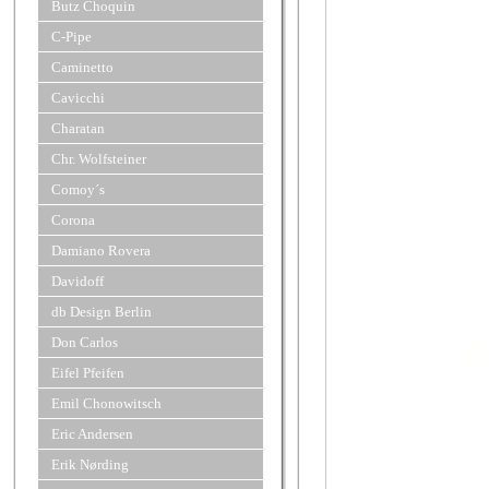
Butz Choquin
C-Pipe
Caminetto
Cavicchi
Charatan
Chr. Wolfsteiner
Comoy´s
Corona
Damiano Rovera
Davidoff
db Design Berlin
Don Carlos
Eifel Pfeifen
Emil Chonowitsch
Eric Andersen
Erik Nørding