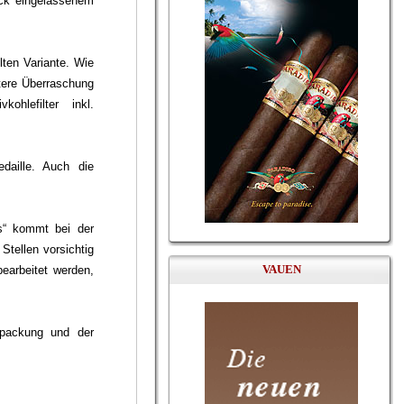
ück eingelassenem
lten Variante. Wie
itere Überraschung
hlefilter inkl.
daille. Auch die
rs“ kommt bei der
Stellen vorsichtig
VAUEN
earbeitet werden,
rpackung und der